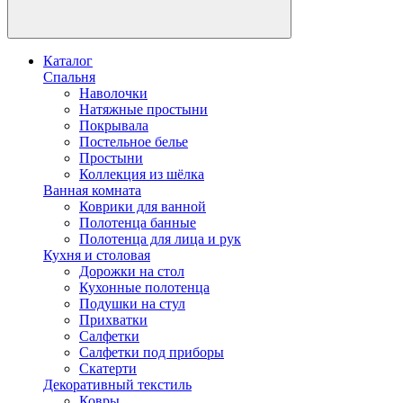
Каталог
Спальня
Наволочки
Натяжные простыни
Покрывала
Постельное белье
Простыни
Коллекция из шёлка
Ванная комната
Коврики для ванной
Полотенца банные
Полотенца для лица и рук
Кухня и столовая
Дорожки на стол
Кухонные полотенца
Подушки на стул
Прихватки
Салфетки
Салфетки под приборы
Скатерти
Декоративный текстиль
Ковры