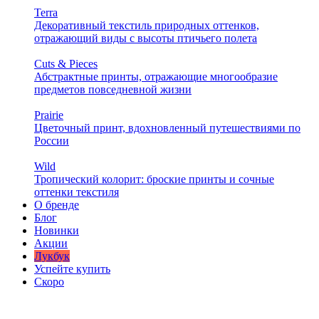
Terra
Декоративный текстиль природных оттенков,
отражающий виды с высоты птичьего полета
Cuts & Pieces
Абстрактные принты, отражающие многообразие
предметов повседневной жизни
Prairie
Цветочный принт, вдохновленный путешествиями по
России
Wild
Тропический колорит: броские принты и сочные
оттенки текстиля
О бренде
Блог
Новинки
Акции
Лукбук
Успейте купить
Скоро