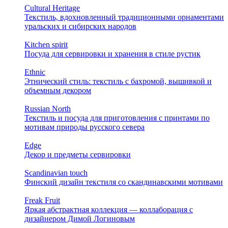
Cultural Heritage
Текстиль, вдохновленный традиционными орнаментами
уральских и сибирских народов
Kitchen spirit
Посуда для сервировки и хранения в стиле рустик
Ethnic
Этнический стиль: текстиль с бахромой, вышивкой и
объемным декором
Russian North
Текстиль и посуда для приготовления с принтами по
мотивам природы русского севера
Edge
Декор и предметы сервировки
Scandinavian touch
Финский дизайн текстиля со скандинавскими мотивами
Freak Fruit
Яркая абстрактная коллекция — коллаборация с
дизайнером Димой Логиновым