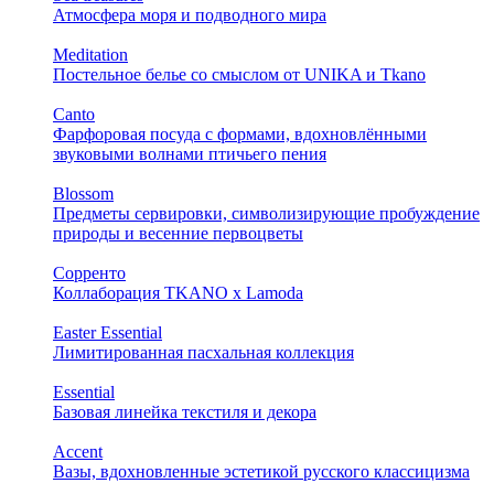
Атмосфера моря и подводного мира
Meditation
Постельное белье со смыслом от UNIKA и Tkano
Canto
Фарфоровая посуда с формами, вдохновлёнными
звуковыми волнами птичьего пения
Blossom
Предметы сервировки, символизирующие пробуждение
природы и весенние первоцветы
Сорренто
Коллаборация TKANO х Lamoda
Easter Essential
Лимитированная пасхальная коллекция
Essential
Базовая линейка текстиля и декора
Accent
Вазы, вдохновленные эстетикой русского классицизма