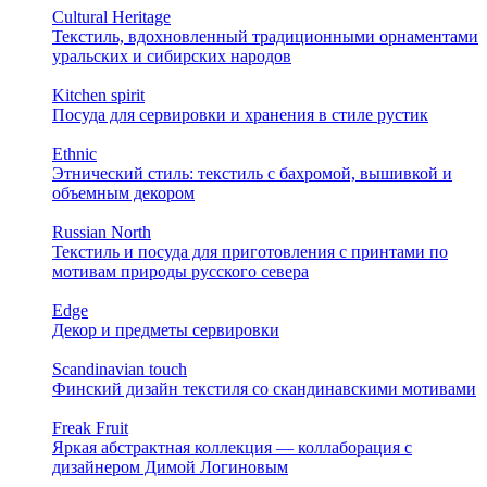
Cultural Heritage
Текстиль, вдохновленный традиционными орнаментами
уральских и сибирских народов
Kitchen spirit
Посуда для сервировки и хранения в стиле рустик
Ethnic
Этнический стиль: текстиль с бахромой, вышивкой и
объемным декором
Russian North
Текстиль и посуда для приготовления с принтами по
мотивам природы русского севера
Edge
Декор и предметы сервировки
Scandinavian touch
Финский дизайн текстиля со скандинавскими мотивами
Freak Fruit
Яркая абстрактная коллекция — коллаборация с
дизайнером Димой Логиновым