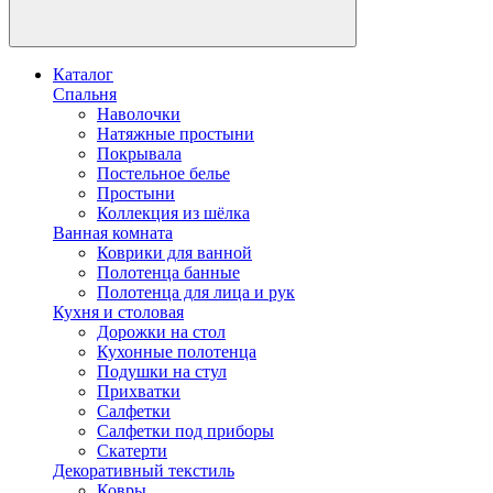
Каталог
Спальня
Наволочки
Натяжные простыни
Покрывала
Постельное белье
Простыни
Коллекция из шёлка
Ванная комната
Коврики для ванной
Полотенца банные
Полотенца для лица и рук
Кухня и столовая
Дорожки на стол
Кухонные полотенца
Подушки на стул
Прихватки
Салфетки
Салфетки под приборы
Скатерти
Декоративный текстиль
Ковры