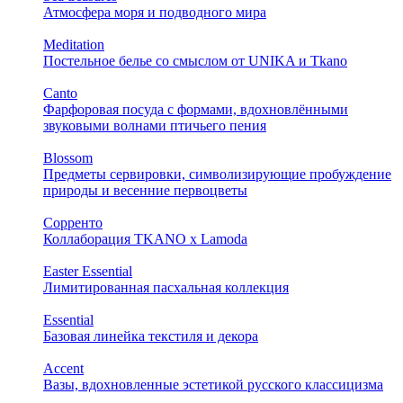
Атмосфера моря и подводного мира
Meditation
Постельное белье со смыслом от UNIKA и Tkano
Canto
Фарфоровая посуда с формами, вдохновлёнными
звуковыми волнами птичьего пения
Blossom
Предметы сервировки, символизирующие пробуждение
природы и весенние первоцветы
Сорренто
Коллаборация TKANO х Lamoda
Easter Essential
Лимитированная пасхальная коллекция
Essential
Базовая линейка текстиля и декора
Accent
Вазы, вдохновленные эстетикой русского классицизма