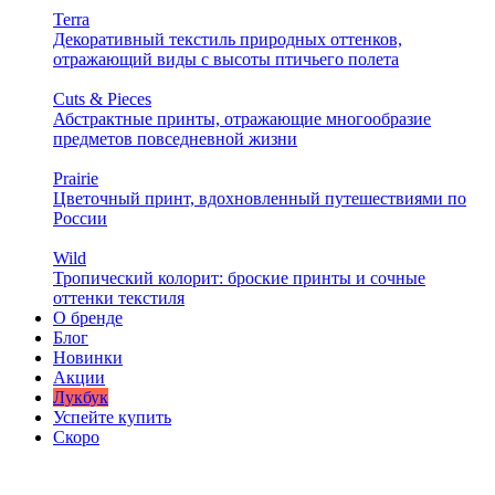
Terra
Декоративный текстиль природных оттенков,
отражающий виды с высоты птичьего полета
Cuts & Pieces
Абстрактные принты, отражающие многообразие
предметов повседневной жизни
Prairie
Цветочный принт, вдохновленный путешествиями по
России
Wild
Тропический колорит: броские принты и сочные
оттенки текстиля
О бренде
Блог
Новинки
Акции
Лукбук
Успейте купить
Скоро