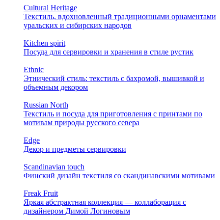
Cultural Heritage
Текстиль, вдохновленный традиционными орнаментами
уральских и сибирских народов
Kitchen spirit
Посуда для сервировки и хранения в стиле рустик
Ethnic
Этнический стиль: текстиль с бахромой, вышивкой и
объемным декором
Russian North
Текстиль и посуда для приготовления с принтами по
мотивам природы русского севера
Edge
Декор и предметы сервировки
Scandinavian touch
Финский дизайн текстиля со скандинавскими мотивами
Freak Fruit
Яркая абстрактная коллекция — коллаборация с
дизайнером Димой Логиновым