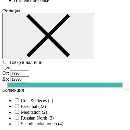
Постельное белье
Фильтры
Товар в наличии
Цена
От:
До:
Коллекция
Cuts & Pieces (
2
)
Essential (
22
)
Meditation (
2
)
Russian North (
3
)
Scandinavian touch (
4
)