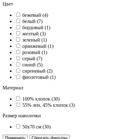
Цвет
бежевый (
4
)
белый (
7
)
бордовый (
1
)
желтый (
3
)
зеленый (
1
)
оранжевый (
1
)
розовый (
1
)
серый (
7
)
синий (
5
)
сиреневый (
2
)
фиолетовый (
1
)
Материал
100% хлопок (
30
)
55% лен, 45% хлопок (
3
)
Размер наволочки
50х70 см (
30
)
Применить
Сбросить фильтры