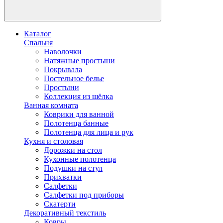
Каталог
Спальня
Наволочки
Натяжные простыни
Покрывала
Постельное белье
Простыни
Коллекция из шёлка
Ванная комната
Коврики для ванной
Полотенца банные
Полотенца для лица и рук
Кухня и столовая
Дорожки на стол
Кухонные полотенца
Подушки на стул
Прихватки
Салфетки
Салфетки под приборы
Скатерти
Декоративный текстиль
Ковры