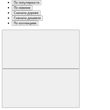
По популярности
По новизне
Сначала дороже
Сначала дешевле
По коллекциям