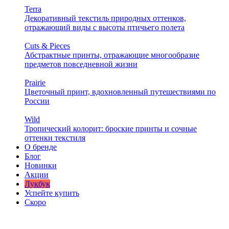
Terra
Декоративный текстиль природных оттенков,
отражающий виды с высоты птичьего полета
Cuts & Pieces
Абстрактные принты, отражающие многообразие
предметов повседневной жизни
Prairie
Цветочный принт, вдохновленный путешествиями по
России
Wild
Тропический колорит: броские принты и сочные
оттенки текстиля
О бренде
Блог
Новинки
Акции
Лукбук
Успейте купить
Скоро