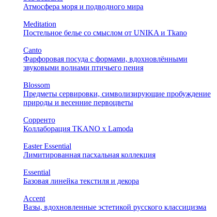
Атмосфера моря и подводного мира
Meditation
Постельное белье со смыслом от UNIKA и Tkano
Canto
Фарфоровая посуда с формами, вдохновлёнными
звуковыми волнами птичьего пения
Blossom
Предметы сервировки, символизирующие пробуждение
природы и весенние первоцветы
Сорренто
Коллаборация TKANO х Lamoda
Easter Essential
Лимитированная пасхальная коллекция
Essential
Базовая линейка текстиля и декора
Accent
Вазы, вдохновленные эстетикой русского классицизма