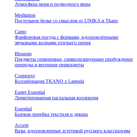
Атмосфера моря и подводного мира
Meditation
Постельное белье со смыслом от UNIKA и Tkano
Canto
Фарфоровая посуда с формами, вдохновлёнными
звуковыми волнами птичьего пения
Blossom
Предметы сервировки, символизирующие пробуждение
природы и весенние первоцветы
Сорренто
Коллаборация TKANO х Lamoda
Easter Essential
Лимитированная пасхальная коллекция
Essential
Базовая линейка текстиля и декора
Accent
Вазы, вдохновленные эстетикой русского классицизма