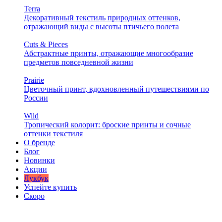
Terra
Декоративный текстиль природных оттенков,
отражающий виды с высоты птичьего полета
Cuts & Pieces
Абстрактные принты, отражающие многообразие
предметов повседневной жизни
Prairie
Цветочный принт, вдохновленный путешествиями по
России
Wild
Тропический колорит: броские принты и сочные
оттенки текстиля
О бренде
Блог
Новинки
Акции
Лукбук
Успейте купить
Скоро