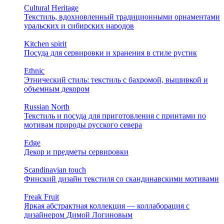
Cultural Heritage
Текстиль, вдохновленный традиционными орнаментами
уральских и сибирских народов
Kitchen spirit
Посуда для сервировки и хранения в стиле рустик
Ethnic
Этнический стиль: текстиль с бахромой, вышивкой и
объемным декором
Russian North
Текстиль и посуда для приготовления с принтами по
мотивам природы русского севера
Edge
Декор и предметы сервировки
Scandinavian touch
Финский дизайн текстиля со скандинавскими мотивами
Freak Fruit
Яркая абстрактная коллекция — коллаборация с
дизайнером Димой Логиновым