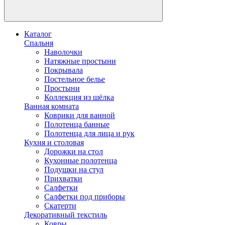
Каталог
Спальня
Наволочки
Натяжные простыни
Покрывала
Постельное белье
Простыни
Коллекция из шёлка
Ванная комната
Коврики для ванной
Полотенца банные
Полотенца для лица и рук
Кухня и столовая
Дорожки на стол
Кухонные полотенца
Подушки на стул
Прихватки
Салфетки
Салфетки под приборы
Скатерти
Декоративный текстиль
Ковры