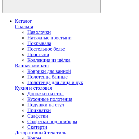
Каталог
Спальня
Наволочки
Натяжные простыни
Покрывала
Постельное белье
Простыни
Коллекция из шёлка
Ванная комната
Коврики для ванной
Полотенца банные
Полотенца для лица и рук
Кухня и столовая
Дорожки на стол
Кухонные полотенца
Подушки на стул
Прихватки
Салфетки
Салфетки под приборы
Скатерти
Декоративный текстиль
Ковры