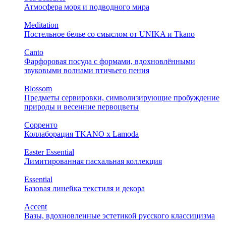
Атмосфера моря и подводного мира
Meditation
Постельное белье со смыслом от UNIKA и Tkano
Canto
Фарфоровая посуда с формами, вдохновлёнными
звуковыми волнами птичьего пения
Blossom
Предметы сервировки, символизирующие пробуждение
природы и весенние первоцветы
Сорренто
Коллаборация TKANO х Lamoda
Easter Essential
Лимитированная пасхальная коллекция
Essential
Базовая линейка текстиля и декора
Accent
Вазы, вдохновленные эстетикой русского классицизма