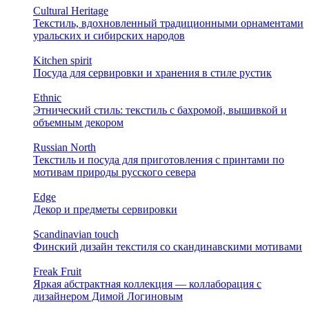
Cultural Heritage
Текстиль, вдохновленный традиционными орнаментами
уральских и сибирских народов
Kitchen spirit
Посуда для сервировки и хранения в стиле рустик
Ethnic
Этнический стиль: текстиль с бахромой, вышивкой и
объемным декором
Russian North
Текстиль и посуда для приготовления с принтами по
мотивам природы русского севера
Edge
Декор и предметы сервировки
Scandinavian touch
Финский дизайн текстиля со скандинавскими мотивами
Freak Fruit
Яркая абстрактная коллекция — коллаборация с
дизайнером Димой Логиновым