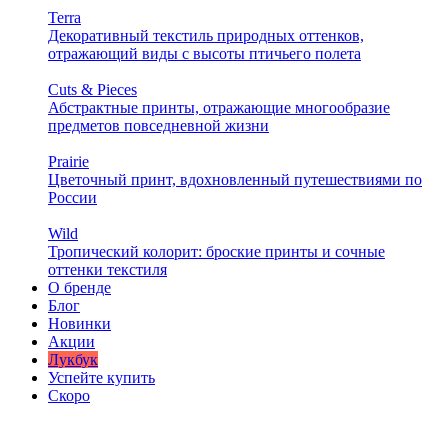
Terra
Декоративный текстиль природных оттенков,
отражающий виды с высоты птичьего полета
Cuts & Pieces
Абстрактные принты, отражающие многообразие
предметов повседневной жизни
Prairie
Цветочный принт, вдохновленный путешествиями по
России
Wild
Тропический колорит: броские принты и сочные
оттенки текстиля
О бренде
Блог
Новинки
Акции
Лукбук
Успейте купить
Скоро