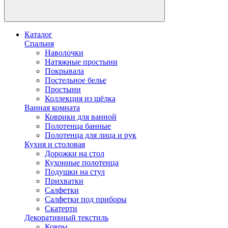
Каталог
Спальня
Наволочки
Натяжные простыни
Покрывала
Постельное белье
Простыни
Коллекция из шёлка
Ванная комната
Коврики для ванной
Полотенца банные
Полотенца для лица и рук
Кухня и столовая
Дорожки на стол
Кухонные полотенца
Подушки на стул
Прихватки
Салфетки
Салфетки под приборы
Скатерти
Декоративный текстиль
Ковры