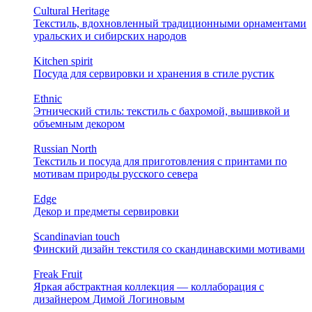
Cultural Heritage
Текстиль, вдохновленный традиционными орнаментами
уральских и сибирских народов
Kitchen spirit
Посуда для сервировки и хранения в стиле рустик
Ethnic
Этнический стиль: текстиль с бахромой, вышивкой и
объемным декором
Russian North
Текстиль и посуда для приготовления с принтами по
мотивам природы русского севера
Edge
Декор и предметы сервировки
Scandinavian touch
Финский дизайн текстиля со скандинавскими мотивами
Freak Fruit
Яркая абстрактная коллекция — коллаборация с
дизайнером Димой Логиновым