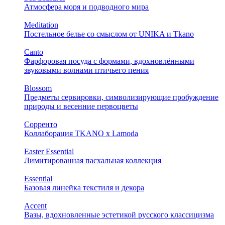
Атмосфера моря и подводного мира
Meditation
Постельное белье со смыслом от UNIKA и Tkano
Canto
Фарфоровая посуда с формами, вдохновлёнными
звуковыми волнами птичьего пения
Blossom
Предметы сервировки, символизирующие пробуждение
природы и весенние первоцветы
Сорренто
Коллаборация TKANO х Lamoda
Easter Essential
Лимитированная пасхальная коллекция
Essential
Базовая линейка текстиля и декора
Accent
Вазы, вдохновленные эстетикой русского классицизма