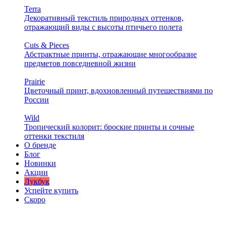
Terra
Декоративный текстиль природных оттенков,
отражающий виды с высоты птичьего полета
Cuts & Pieces
Абстрактные принты, отражающие многообразие
предметов повседневной жизни
Prairie
Цветочный принт, вдохновленный путешествиями по
России
Wild
Тропический колорит: броские принты и сочные
оттенки текстиля
О бренде
Блог
Новинки
Акции
Лукбук
Успейте купить
Скоро