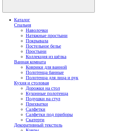
Каталог
Спальня
Наволочки
Натяжные простыни
Покрывала
Постельное белье
Простыни
Коллекция из шёлка
Ванная комната
Коврики для ванной
Полотенца банные
Полотенца для лица и рук
Кухня и столовая
Дорожки на стол
Кухонные полотенца
Подушки на стул
Прихватки
Салфетки
Салфетки под приборы
Скатерти
Декоративный текстиль
Ковры