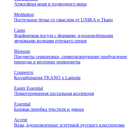
Атмосфера моря и подводного мира
Meditation
Постельное белье со смыслом от UNIKA и Tkano
Canto
Фарфоровая посуда с формами, вдохновлёнными
звуковыми волнами птичьего пения
Blossom
Предметы сервировки, символизирующие пробуждение
природы и весенние первоцветы
Сорренто
Коллаборация TKANO х Lamoda
Easter Essential
Лимитированная пасхальная коллекция
Essential
Базовая линейка текстиля и декора
Accent
Вазы, вдохновленные эстетикой русского классицизма