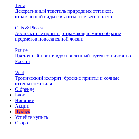
Terra
Декоративный текстиль природных оттенков,
отражающий виды с высоты птичьего полета
Cuts & Pieces
Абстрактные принты, отражающие многообразие
предметов повседневной жизни
Prairie
Цветочный принт, вдохновленный путешествиями по
России
Wild
Тропический колорит: броские принты и сочные
оттенки текстиля
О бренде
Блог
Новинки
Акции
Лукбук
Успейте купить
Скоро