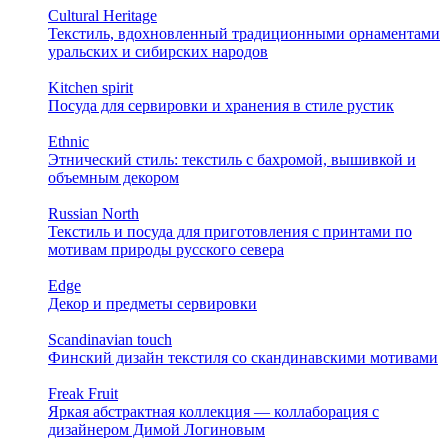
Cultural Heritage
Текстиль, вдохновленный традиционными орнаментами
уральских и сибирских народов
Kitchen spirit
Посуда для сервировки и хранения в стиле рустик
Ethnic
Этнический стиль: текстиль с бахромой, вышивкой и
объемным декором
Russian North
Текстиль и посуда для приготовления с принтами по
мотивам природы русского севера
Edge
Декор и предметы сервировки
Scandinavian touch
Финский дизайн текстиля со скандинавскими мотивами
Freak Fruit
Яркая абстрактная коллекция — коллаборация с
дизайнером Димой Логиновым