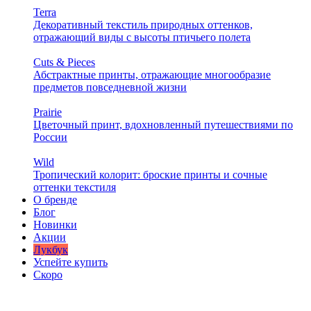
Terra
Декоративный текстиль природных оттенков,
отражающий виды с высоты птичьего полета
Cuts & Pieces
Абстрактные принты, отражающие многообразие
предметов повседневной жизни
Prairie
Цветочный принт, вдохновленный путешествиями по
России
Wild
Тропический колорит: броские принты и сочные
оттенки текстиля
О бренде
Блог
Новинки
Акции
Лукбук
Успейте купить
Скоро