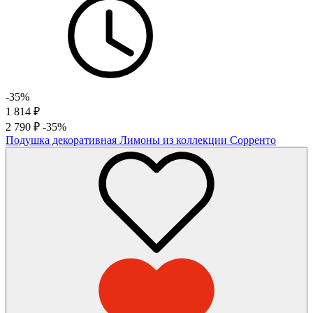
-35%
1 814
₽
2 790
₽
-35%
Подушка декоративная Лимоны из коллекции Сорренто