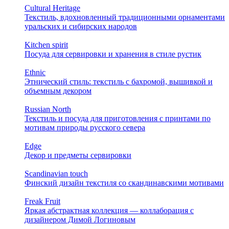
Cultural Heritage
Текстиль, вдохновленный традиционными орнаментами
уральских и сибирских народов
Kitchen spirit
Посуда для сервировки и хранения в стиле рустик
Ethnic
Этнический стиль: текстиль с бахромой, вышивкой и
объемным декором
Russian North
Текстиль и посуда для приготовления с принтами по
мотивам природы русского севера
Edge
Декор и предметы сервировки
Scandinavian touch
Финский дизайн текстиля со скандинавскими мотивами
Freak Fruit
Яркая абстрактная коллекция — коллаборация с
дизайнером Димой Логиновым