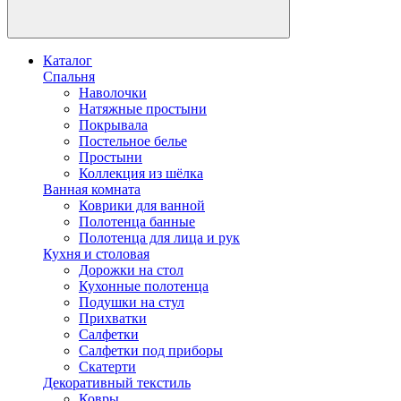
Каталог
Спальня
Наволочки
Натяжные простыни
Покрывала
Постельное белье
Простыни
Коллекция из шёлка
Ванная комната
Коврики для ванной
Полотенца банные
Полотенца для лица и рук
Кухня и столовая
Дорожки на стол
Кухонные полотенца
Подушки на стул
Прихватки
Салфетки
Салфетки под приборы
Скатерти
Декоративный текстиль
Ковры