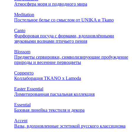
Атмосфера моря и подводного мира
Meditation
Постельное белье со смыслом от UNIKA и Tkano
Canto
Фарфоровая посуда с формами, вдохновлёнными
звуковыми волнами птичьего пения
Blossom
Предметы сервировки, символизирующие пробуждение
природы и весенние первоцветы
Сорренто
Коллаборация TKANO х Lamoda
Easter Essential
Лимитированная пасхальная коллекция
Essential
Базовая линейка текстиля и декора
Accent
Вазы, вдохновленные эстетикой русского классицизма