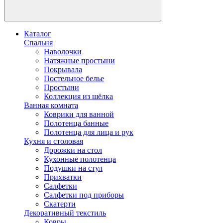
Каталог
Спальня
Наволочки
Натяжные простыни
Покрывала
Постельное белье
Простыни
Коллекция из шёлка
Ванная комната
Коврики для ванной
Полотенца банные
Полотенца для лица и рук
Кухня и столовая
Дорожки на стол
Кухонные полотенца
Подушки на стул
Прихватки
Салфетки
Салфетки под приборы
Скатерти
Декоративный текстиль
Ковры