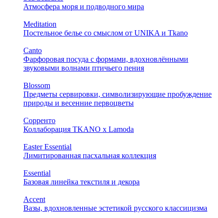
Атмосфера моря и подводного мира
Meditation
Постельное белье со смыслом от UNIKA и Tkano
Canto
Фарфоровая посуда с формами, вдохновлёнными
звуковыми волнами птичьего пения
Blossom
Предметы сервировки, символизирующие пробуждение
природы и весенние первоцветы
Сорренто
Коллаборация TKANO х Lamoda
Easter Essential
Лимитированная пасхальная коллекция
Essential
Базовая линейка текстиля и декора
Accent
Вазы, вдохновленные эстетикой русского классицизма