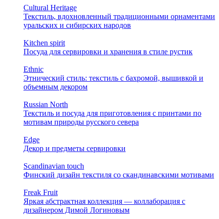
Cultural Heritage
Текстиль, вдохновленный традиционными орнаментами
уральских и сибирских народов
Kitchen spirit
Посуда для сервировки и хранения в стиле рустик
Ethnic
Этнический стиль: текстиль с бахромой, вышивкой и
объемным декором
Russian North
Текстиль и посуда для приготовления с принтами по
мотивам природы русского севера
Edge
Декор и предметы сервировки
Scandinavian touch
Финский дизайн текстиля со скандинавскими мотивами
Freak Fruit
Яркая абстрактная коллекция — коллаборация с
дизайнером Димой Логиновым