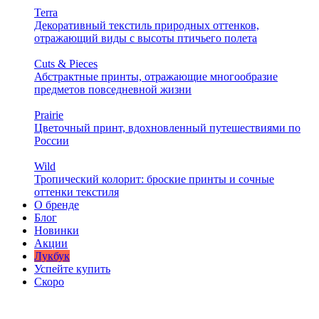
Terra
Декоративный текстиль природных оттенков,
отражающий виды с высоты птичьего полета
Cuts & Pieces
Абстрактные принты, отражающие многообразие
предметов повседневной жизни
Prairie
Цветочный принт, вдохновленный путешествиями по
России
Wild
Тропический колорит: броские принты и сочные
оттенки текстиля
О бренде
Блог
Новинки
Акции
Лукбук
Успейте купить
Скоро