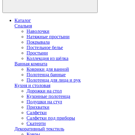
Каталог
Спальня
Наволочки
Натяжные простыни
Покрывала
Постельное белье
Простыни
Коллекция из шёлка
Ванная комната
Коврики для ванной
Полотенца банные
Полотенца для лица и рук
Кухня и столовая
Дорожки на стол
Кухонные полотенца
Подушки на стул
Прихватки
Салфетки
Салфетки под приборы
Скатерти
Декоративный текстиль
Ковры