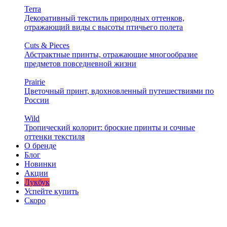
Terra
Декоративный текстиль природных оттенков,
отражающий виды с высоты птичьего полета
Cuts & Pieces
Абстрактные принты, отражающие многообразие
предметов повседневной жизни
Prairie
Цветочный принт, вдохновленный путешествиями по
России
Wild
Тропический колорит: броские принты и сочные
оттенки текстиля
О бренде
Блог
Новинки
Акции
Лукбук
Успейте купить
Скоро