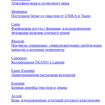
Атмосфера моря и подводного мира
Meditation
Постельное белье со смыслом от UNIKA и Tkano
Canto
Фарфоровая посуда с формами, вдохновлёнными
звуковыми волнами птичьего пения
Blossom
Предметы сервировки, символизирующие пробуждение
природы и весенние первоцветы
Сорренто
Коллаборация TKANO х Lamoda
Easter Essential
Лимитированная пасхальная коллекция
Essential
Базовая линейка текстиля и декора
Accent
Вазы, вдохновленные эстетикой русского классицизма