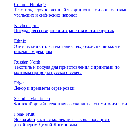
Cultural Heritage
Текстиль, вдохновленный традиционными орнаментами
уральских и сибирских народов
Kitchen spirit
Посуда для сервировки и хранения в стиле рустик
Ethnic
Этнический стиль: текстиль с бахромой, вышивкой и
объемным декором
Russian North
Текстиль и посуда для приготовления с принтами по
мотивам природы русского севера
Edge
Декор и предметы сервировки
Scandinavian touch
Финский дизайн текстиля со скандинавскими мотивами
Freak Fruit
Яркая абстрактная коллекция — коллаборация с
дизайнером Димой Логиновым