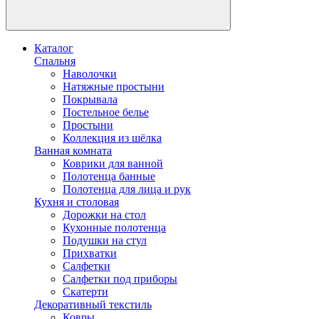
Каталог
Спальня
Наволочки
Натяжные простыни
Покрывала
Постельное белье
Простыни
Коллекция из шёлка
Ванная комната
Коврики для ванной
Полотенца банные
Полотенца для лица и рук
Кухня и столовая
Дорожки на стол
Кухонные полотенца
Подушки на стул
Прихватки
Салфетки
Салфетки под приборы
Скатерти
Декоративный текстиль
Ковры