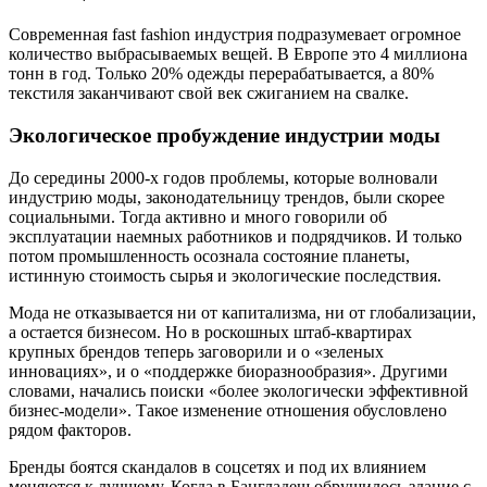
Современная fast fashion индустрия подразумевает огромное
количество выбрасываемых вещей. В Европе это 4 миллиона
тонн в год. Только 20% одежды перерабатывается, а 80%
текстиля заканчивают свой век сжиганием на свалке.
Экологическое пробуждение индустрии моды
До середины 2000-х годов проблемы, которые волновали
индустрию моды, законодательницу трендов, были скорее
социальными. Тогда активно и много говорили об
эксплуатации наемных работников и подрядчиков. И только
потом промышленность осознала состояние планеты,
истинную стоимость сырья и экологические последствия.
Мода не отказывается ни от капитализма, ни от глобализации,
а остается бизнесом. Но в роскошных штаб-квартирах
крупных брендов теперь заговорили и о «зеленых
инновациях», и о «поддержке биоразнообразия». Другими
словами, начались поиски «более экологически эффективной
бизнес-модели». Такое изменение отношения обусловлено
рядом факторов.
Бренды боятся скандалов в соцсетях и под их влиянием
меняются к лучшему. Когда в Бангладеш обрушилось здание с