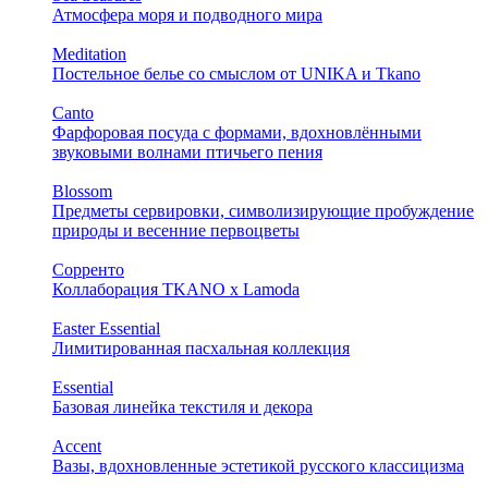
Атмосфера моря и подводного мира
Meditation
Постельное белье со смыслом от UNIKA и Tkano
Canto
Фарфоровая посуда с формами, вдохновлёнными
звуковыми волнами птичьего пения
Blossom
Предметы сервировки, символизирующие пробуждение
природы и весенние первоцветы
Сорренто
Коллаборация TKANO х Lamoda
Easter Essential
Лимитированная пасхальная коллекция
Essential
Базовая линейка текстиля и декора
Accent
Вазы, вдохновленные эстетикой русского классицизма