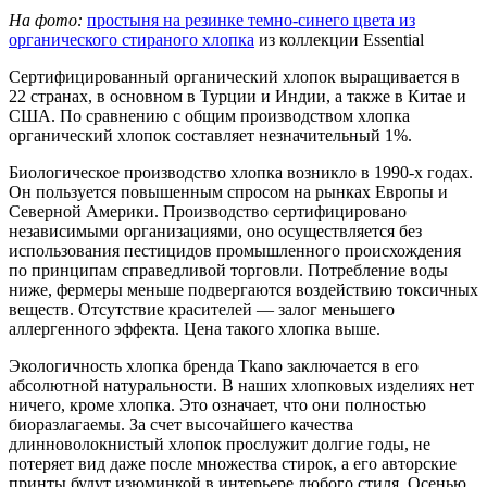
На фото:
простыня на резинке темно-синего цвета из
органического стираного хлопка
из коллекции Essential
Сертифицированный органический хлопок выращивается в
22 странах, в основном в Турции и Индии, а также в Китае и
США. По сравнению с общим производством хлопка
органический хлопок составляет незначительный 1%.
Биологическое производство хлопка возникло в 1990-х годах.
Он пользуется повышенным спросом на рынках Европы и
Северной Америки. Производство сертифицировано
независимыми организациями, оно осуществляется без
использования пестицидов промышленного происхождения
по принципам справедливой торговли. Потребление воды
ниже, фермеры меньше подвергаются воздействию токсичных
веществ. Отсутствие красителей — залог меньшего
аллергенного эффекта. Цена такого хлопка выше.
Экологичность хлопка бренда Tkano заключается в его
абсолютной натуральности. В наших хлопковых изделиях нет
ничего, кроме хлопка. Это означает, что они полностью
биоразлагаемы. За счет высочайшего качества
длинноволокнистый хлопок прослужит долгие годы, не
потеряет вид даже после множества стирок, а его авторские
принты будут изюминкой в интерьере любого стиля. Осенью