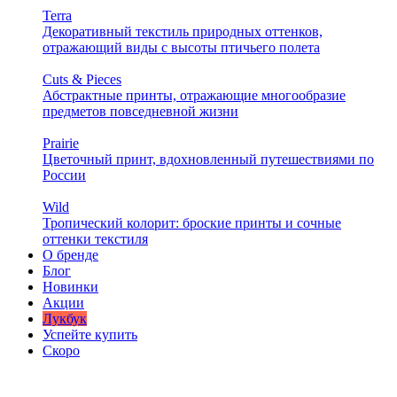
Terra
Декоративный текстиль природных оттенков,
отражающий виды с высоты птичьего полета
Cuts & Pieces
Абстрактные принты, отражающие многообразие
предметов повседневной жизни
Prairie
Цветочный принт, вдохновленный путешествиями по
России
Wild
Тропический колорит: броские принты и сочные
оттенки текстиля
О бренде
Блог
Новинки
Акции
Лукбук
Успейте купить
Скоро