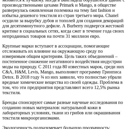
производственными цехами Primark и Mango, в обществе
развернулась оживленная полемика на тему fast fashion и
избытка дешевого текстиля из стран третьего мира. Chanel
осудили за вырубку дубов и тополей для создания декораций
для десятиминутного дефиле. А Burberry подвергся жестокой
критике в социальных сетях, когда сжег в течение года своих
непроданных товаров на почти 31 миллион евро.
Крупные марки вступают в ассоциации, помогающие
отслеживать их влияние на окружающую среду по
измеримым общим критериям. Цель таких объединений –
постепенное снижение негативного воздействия индустрии
моды на природу. С 2011 года 80 известных марок, среди них
C&A, H&M, Levis, Mango, выполняют программу Гринписа
Detox. В 2018 году ¾ из них заявили, что полностью убрали
вредные химические вещества из своей одежды. Проблема в
том, что эти предприятия представляют всего 12,5% рынка
текстиля.
Бренды спонсируют самые разные научные исследования по
созданию новых материалов: натуральной кожи в
лабораторных условиях, ткани из грибов или окрашивания
текстиля микроорганизмами.
Экологичность подразумевает большую прозрачность: