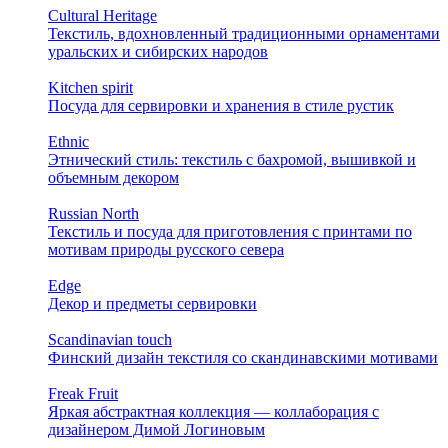
Cultural Heritage
Текстиль, вдохновленный традиционными орнаментами
уральских и сибирских народов
Kitchen spirit
Посуда для сервировки и хранения в стиле рустик
Ethnic
Этнический стиль: текстиль с бахромой, вышивкой и
объемным декором
Russian North
Текстиль и посуда для приготовления с принтами по
мотивам природы русского севера
Edge
Декор и предметы сервировки
Scandinavian touch
Финский дизайн текстиля со скандинавскими мотивами
Freak Fruit
Яркая абстрактная коллекция — коллаборация с
дизайнером Димой Логиновым