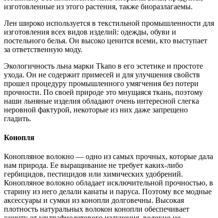
изготовленные из этого растения, также биоразлагаемы.
Лен широко используется в текстильной промышленности для
изготовления всех видов изделий: одежды, обуви и
постельного белья. Он высоко ценится всеми, кто выступает
за ответственную моду.
Экологичность льна марки Tkano в его эстетике и простоте
ухода. Он не содержит примесей и для улучшения свойств
прошел процедуру промышленного умягчения без потери
прочности. По своей природе это мнущаяся ткань, поэтому
наши льняные изделия обладают очень интересной слегка
неровной фактурой, некоторые из них даже запрещено
гладить.
Конопля
Конопляное волокно — одно из самых прочных, которые дала
нам природа. Ее выращивание не требует каких-либо
гербицидов, пестицидов или химических удобрений.
Конопляное волокно обладает исключительной прочностью, в
старину из него делали канаты и паруса. Поэтому все модные
аксессуары и сумки из конопли долговечны. Высокая
плотность натуральных волокон конопли обеспечивает
защиту от ультрафиолетового излучения, волокно не