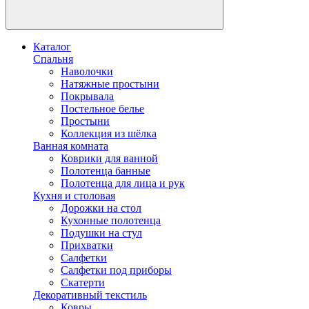
Каталог
Спальня
Наволочки
Натяжные простыни
Покрывала
Постельное белье
Простыни
Коллекция из шёлка
Ванная комната
Коврики для ванной
Полотенца банные
Полотенца для лица и рук
Кухня и столовая
Дорожки на стол
Кухонные полотенца
Подушки на стул
Прихватки
Салфетки
Салфетки под приборы
Скатерти
Декоративный текстиль
Ковры