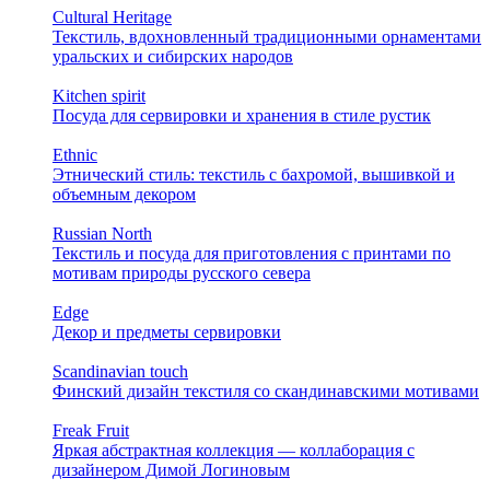
Cultural Heritage
Текстиль, вдохновленный традиционными орнаментами
уральских и сибирских народов
Kitchen spirit
Посуда для сервировки и хранения в стиле рустик
Ethnic
Этнический стиль: текстиль с бахромой, вышивкой и
объемным декором
Russian North
Текстиль и посуда для приготовления с принтами по
мотивам природы русского севера
Edge
Декор и предметы сервировки
Scandinavian touch
Финский дизайн текстиля со скандинавскими мотивами
Freak Fruit
Яркая абстрактная коллекция — коллаборация с
дизайнером Димой Логиновым