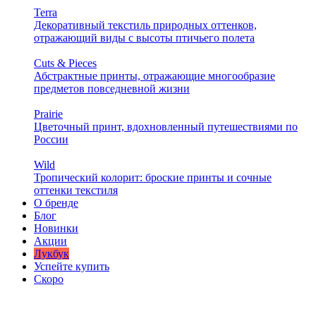
Terra
Декоративный текстиль природных оттенков,
отражающий виды с высоты птичьего полета
Cuts & Pieces
Абстрактные принты, отражающие многообразие
предметов повседневной жизни
Prairie
Цветочный принт, вдохновленный путешествиями по
России
Wild
Тропический колорит: броские принты и сочные
оттенки текстиля
О бренде
Блог
Новинки
Акции
Лукбук
Успейте купить
Скоро