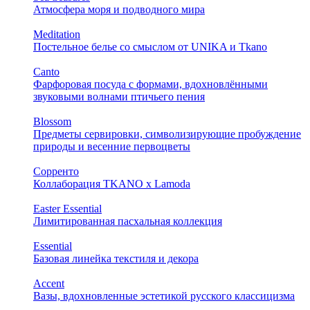
Атмосфера моря и подводного мира
Meditation
Постельное белье со смыслом от UNIKA и Tkano
Canto
Фарфоровая посуда с формами, вдохновлёнными
звуковыми волнами птичьего пения
Blossom
Предметы сервировки, символизирующие пробуждение
природы и весенние первоцветы
Сорренто
Коллаборация TKANO х Lamoda
Easter Essential
Лимитированная пасхальная коллекция
Essential
Базовая линейка текстиля и декора
Accent
Вазы, вдохновленные эстетикой русского классицизма