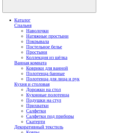
Каталог
Спальня
Наволочки
Натяжные простыни
Покрывала
Постельное белье
Простыни
Коллекция из шёлка
Ванная комната
Коврики для ванной
Полотенца банные
Полотенца для лица и рук
Кухня и столовая
Дорожки на стол
Кухонные полотенца
Подушки на стул
Прихватки
Салфетки
Салфетки под приборы
Скатерти
Декоративный текстиль
Ковры