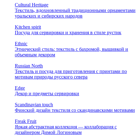
Cultural Heritage
Текстиль, вдохновленный традиционными орнаментами
уральских и сибирских народов
Kitchen spirit
Посуда для сервировки и хранения в стиле рустик
Ethnic
Этнический стиль: текстиль с бахромой, вышивкой и
объемным декором
Russian North
Текстиль и посуда для приготовления с принтами по
мотивам природы русского севера
Edge
Декор и предметы сервировки
Scandinavian touch
Финский дизайн текстиля со скандинавскими мотивами
Freak Fruit
Яркая абстрактная коллекция — коллаборация с
дизайнером Димой Логиновым