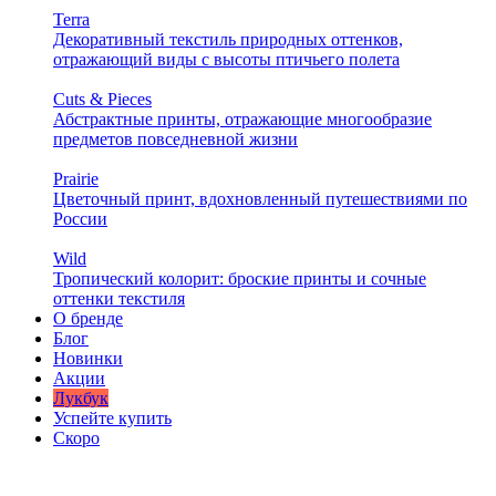
Terra
Декоративный текстиль природных оттенков,
отражающий виды с высоты птичьего полета
Cuts & Pieces
Абстрактные принты, отражающие многообразие
предметов повседневной жизни
Prairie
Цветочный принт, вдохновленный путешествиями по
России
Wild
Тропический колорит: броские принты и сочные
оттенки текстиля
О бренде
Блог
Новинки
Акции
Лукбук
Успейте купить
Скоро