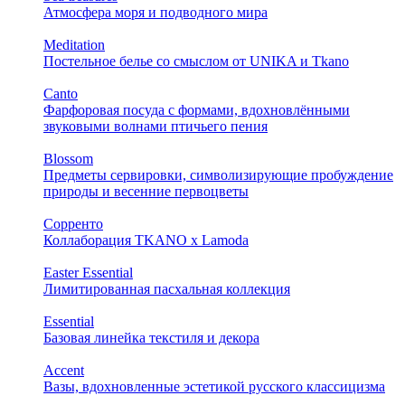
Атмосфера моря и подводного мира
Meditation
Постельное белье со смыслом от UNIKA и Tkano
Canto
Фарфоровая посуда с формами, вдохновлёнными
звуковыми волнами птичьего пения
Blossom
Предметы сервировки, символизирующие пробуждение
природы и весенние первоцветы
Сорренто
Коллаборация TKANO х Lamoda
Easter Essential
Лимитированная пасхальная коллекция
Essential
Базовая линейка текстиля и декора
Accent
Вазы, вдохновленные эстетикой русского классицизма