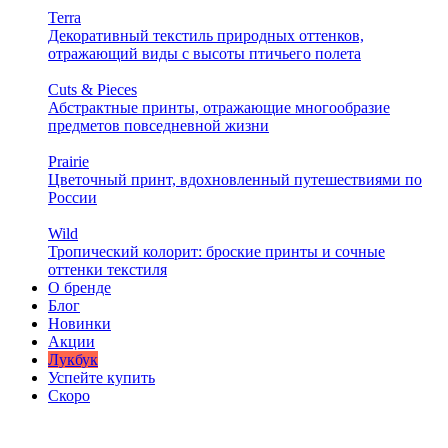
Terra
Декоративный текстиль природных оттенков,
отражающий виды с высоты птичьего полета
Cuts & Pieces
Абстрактные принты, отражающие многообразие
предметов повседневной жизни
Prairie
Цветочный принт, вдохновленный путешествиями по
России
Wild
Тропический колорит: броские принты и сочные
оттенки текстиля
О бренде
Блог
Новинки
Акции
Лукбук
Успейте купить
Скоро