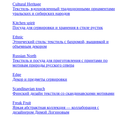
Cultural Heritage
Текстиль, вдохновленный традиционными орнаментами
уральских и сибирских народов
Kitchen spirit
Посуда для сервировки и хранения в стиле рустик
Ethnic
Этнический стиль: текстиль с бахромой, вышивкой и
объемным декором
Russian North
Текстиль и посуда для приготовления с принтами по
мотивам природы русского севера
Edge
Декор и предметы сервировки
Scandinavian touch
Финский дизайн текстиля со скандинавскими мотивами
Freak Fruit
Яркая абстрактная коллекция — коллаборация с
дизайнером Димой Логиновым