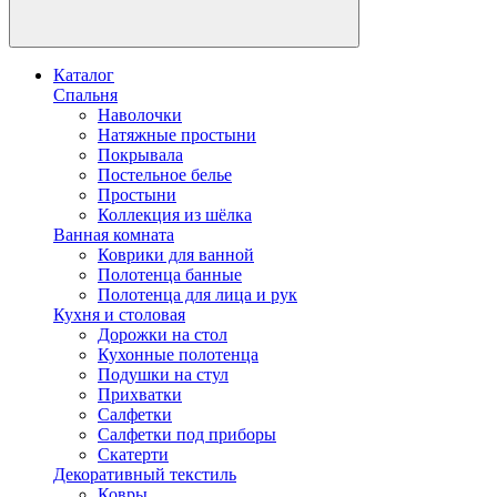
Каталог
Спальня
Наволочки
Натяжные простыни
Покрывала
Постельное белье
Простыни
Коллекция из шёлка
Ванная комната
Коврики для ванной
Полотенца банные
Полотенца для лица и рук
Кухня и столовая
Дорожки на стол
Кухонные полотенца
Подушки на стул
Прихватки
Салфетки
Салфетки под приборы
Скатерти
Декоративный текстиль
Ковры