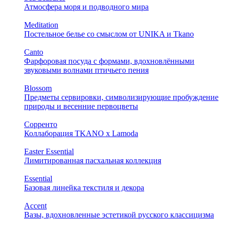
Атмосфера моря и подводного мира
Meditation
Постельное белье со смыслом от UNIKA и Tkano
Canto
Фарфоровая посуда с формами, вдохновлёнными
звуковыми волнами птичьего пения
Blossom
Предметы сервировки, символизирующие пробуждение
природы и весенние первоцветы
Сорренто
Коллаборация TKANO х Lamoda
Easter Essential
Лимитированная пасхальная коллекция
Essential
Базовая линейка текстиля и декора
Accent
Вазы, вдохновленные эстетикой русского классицизма