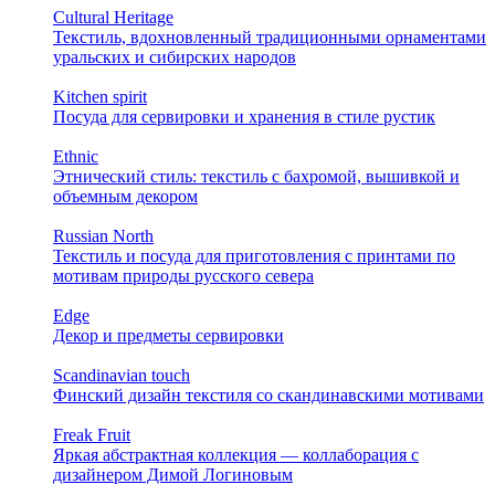
Cultural Heritage
Текстиль, вдохновленный традиционными орнаментами
уральских и сибирских народов
Kitchen spirit
Посуда для сервировки и хранения в стиле рустик
Ethnic
Этнический стиль: текстиль с бахромой, вышивкой и
объемным декором
Russian North
Текстиль и посуда для приготовления с принтами по
мотивам природы русского севера
Edge
Декор и предметы сервировки
Scandinavian touch
Финский дизайн текстиля со скандинавскими мотивами
Freak Fruit
Яркая абстрактная коллекция — коллаборация с
дизайнером Димой Логиновым