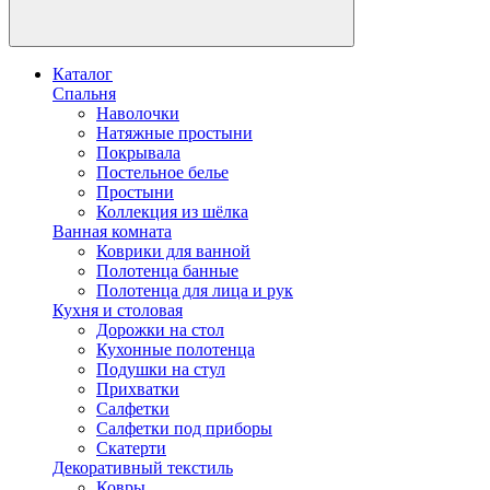
Каталог
Спальня
Наволочки
Натяжные простыни
Покрывала
Постельное белье
Простыни
Коллекция из шёлка
Ванная комната
Коврики для ванной
Полотенца банные
Полотенца для лица и рук
Кухня и столовая
Дорожки на стол
Кухонные полотенца
Подушки на стул
Прихватки
Салфетки
Салфетки под приборы
Скатерти
Декоративный текстиль
Ковры