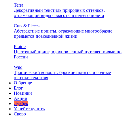
Terra
Декоративный текстиль природных оттенков,
отражающий виды с высоты птичьего полета
Cuts & Pieces
Абстрактные принты, отражающие многообразие
предметов повседневной жизни
Prairie
Цветочный принт, вдохновленный путешествиями по
России
Wild
Тропический колорит: броские принты и сочные
оттенки текстиля
О бренде
Блог
Новинки
Акции
Лукбук
Успейте купить
Скоро