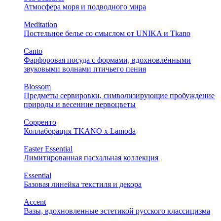
Атмосфера моря и подводного мира
Meditation
Постельное белье со смыслом от UNIKA и Tkano
Canto
Фарфоровая посуда с формами, вдохновлёнными
звуковыми волнами птичьего пения
Blossom
Предметы сервировки, символизирующие пробуждение
природы и весенние первоцветы
Сорренто
Коллаборация TKANO х Lamoda
Easter Essential
Лимитированная пасхальная коллекция
Essential
Базовая линейка текстиля и декора
Accent
Вазы, вдохновленные эстетикой русского классицизма