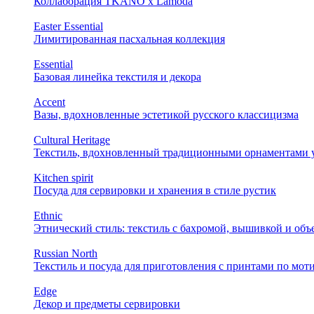
Коллаборация TKANO х Lamoda
Easter Essential
Лимитированная пасхальная коллекция
Essential
Базовая линейка текстиля и декора
Accent
Вазы, вдохновленные эстетикой русского классицизма
Cultural Heritage
Текстиль, вдохновленный традиционными орнаментами у
Kitchen spirit
Посуда для сервировки и хранения в стиле рустик
Ethnic
Этнический стиль: текстиль с бахромой, вышивкой и об
Russian North
Текстиль и посуда для приготовления с принтами по мот
Edge
Декор и предметы сервировки