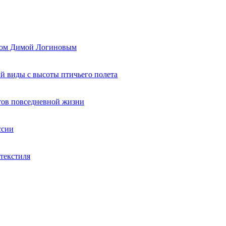
ером Димой Логиновым
й виды с высоты птичьего полета
тов повседневной жизни
ссии
текстиля