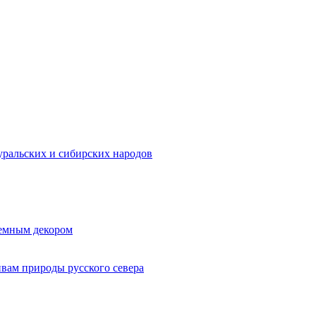
ральских и сибирских народов
ъемным декором
ивам природы русского севера