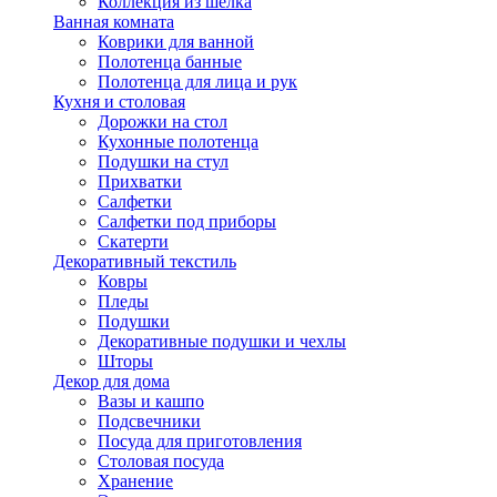
Коллекция из шёлка
Ванная комната
Коврики для ванной
Полотенца банные
Полотенца для лица и рук
Кухня и столовая
Дорожки на стол
Кухонные полотенца
Подушки на стул
Прихватки
Салфетки
Салфетки под приборы
Скатерти
Декоративный текстиль
Ковры
Пледы
Подушки
Декоративные подушки и чехлы
Шторы
Декор для дома
Вазы и кашпо
Подсвечники
Посуда для приготовления
Столовая посуда
Хранение