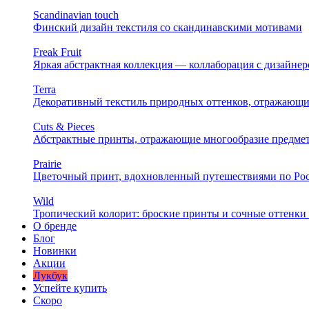
Scandinavian touch
Финский дизайн текстиля со скандинавскими мотивами
Freak Fruit
Яркая абстрактная коллекция — коллаборация с дизайн
Terra
Декоративный текстиль природных оттенков, отражающи
Cuts & Pieces
Абстрактные принты, отражающие многообразие предме
Prairie
Цветочный принт, вдохновленный путешествиями по Ро
Wild
Тропический колорит: броские принты и сочные оттенки 
О бренде
Блог
Новинки
Акции
Лукбук
Успейте купить
Скоро