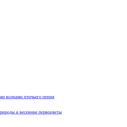
ми волнами птичьего пения
рироды и весенние первоцветы