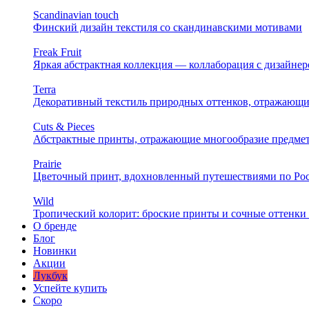
Scandinavian touch
Финский дизайн текстиля со скандинавскими мотивами
Freak Fruit
Яркая абстрактная коллекция — коллаборация с дизайн
Terra
Декоративный текстиль природных оттенков, отражающи
Cuts & Pieces
Абстрактные принты, отражающие многообразие предме
Prairie
Цветочный принт, вдохновленный путешествиями по Ро
Wild
Тропический колорит: броские принты и сочные оттенки 
О бренде
Блог
Новинки
Акции
Лукбук
Успейте купить
Скоро