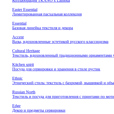
Коллаборация TKANO х Lamoda
Easter Essential
Лимитированная пасхальная коллекция
Essential
Базовая линейка текстиля и декора
Accent
Вазы, вдохновленные эстетикой русского классицизма
Cultural Heritage
Текстиль, вдохновленный традиционными орнаментами у
Kitchen spirit
Посуда для сервировки и хранения в стиле рустик
Ethnic
Этнический стиль: текстиль с бахромой, вышивкой и об
Russian North
Текстиль и посуда для приготовления с принтами по мот
Edge
Декор и предметы сервировки