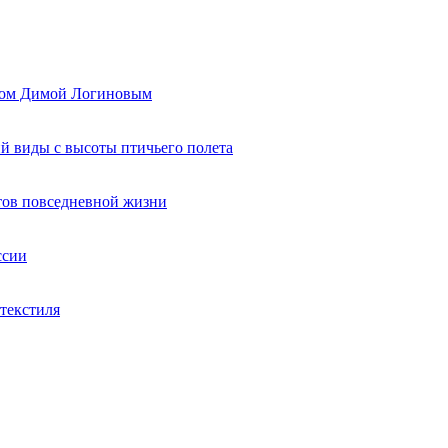
ером Димой Логиновым
й виды с высоты птичьего полета
тов повседневной жизни
ссии
текстиля