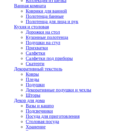
Коллекция из шёлка
Ванная комната
Коврики для ванной
Полотенца банные
Полотенца для лица и рук
Кухня и столовая
Дорожки на стол
Кухонные полотенца
Подушки на стул
Прихватки
Салфетки
Салфетки под приборы
Скатерти
Декоративный текстиль
Ковры
Пледы
Подушки
Декоративные подушки и чехлы
Шторы
Декор для дома
Вазы и кашпо
Подсвечники
Посуда для приготовления
Столовая посуда
Хранение