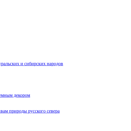
ральских и сибирских народов
ъемным декором
ивам природы русского севера