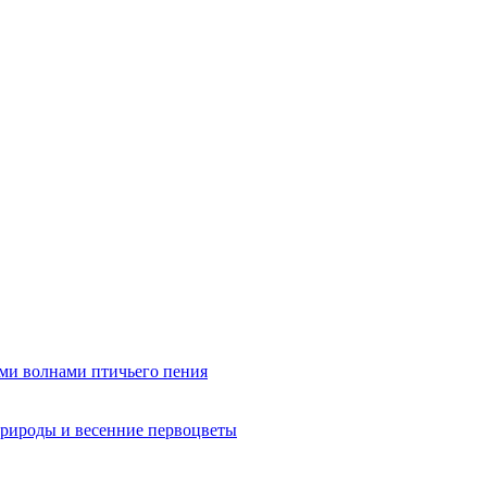
ми волнами птичьего пения
рироды и весенние первоцветы