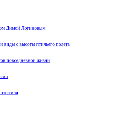
ером Димой Логиновым
й виды с высоты птичьего полета
тов повседневной жизни
ссии
текстиля