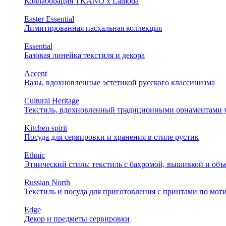
Коллаборация TKANO х Lamoda
Easter Essential
Лимитированная пасхальная коллекция
Essential
Базовая линейка текстиля и декора
Accent
Вазы, вдохновленные эстетикой русского классицизма
Cultural Heritage
Текстиль, вдохновленный традиционными орнаментами у
Kitchen spirit
Посуда для сервировки и хранения в стиле рустик
Ethnic
Этнический стиль: текстиль с бахромой, вышивкой и об
Russian North
Текстиль и посуда для приготовления с принтами по мот
Edge
Декор и предметы сервировки