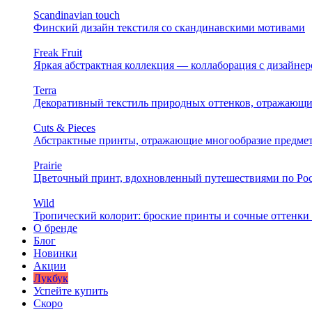
Scandinavian touch
Финский дизайн текстиля со скандинавскими мотивами
Freak Fruit
Яркая абстрактная коллекция — коллаборация с дизайн
Terra
Декоративный текстиль природных оттенков, отражающи
Cuts & Pieces
Абстрактные принты, отражающие многообразие предме
Prairie
Цветочный принт, вдохновленный путешествиями по Ро
Wild
Тропический колорит: броские принты и сочные оттенки 
О бренде
Блог
Новинки
Акции
Лукбук
Успейте купить
Скоро