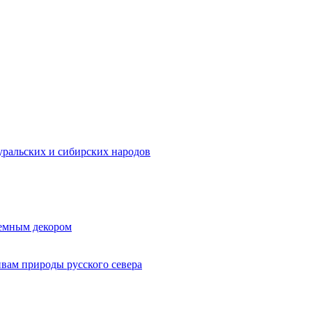
ральских и сибирских народов
ъемным декором
ивам природы русского севера