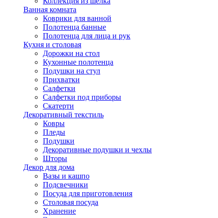
Коллекция из шёлка
Ванная комната
Коврики для ванной
Полотенца банные
Полотенца для лица и рук
Кухня и столовая
Дорожки на стол
Кухонные полотенца
Подушки на стул
Прихватки
Салфетки
Салфетки под приборы
Скатерти
Декоративный текстиль
Ковры
Пледы
Подушки
Декоративные подушки и чехлы
Шторы
Декор для дома
Вазы и кашпо
Подсвечники
Посуда для приготовления
Столовая посуда
Хранение