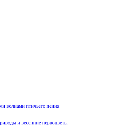
ми волнами птичьего пения
рироды и весенние первоцветы