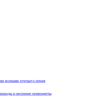
ми волнами птичьего пения
рироды и весенние первоцветы