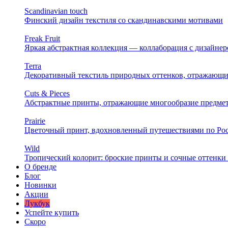
Scandinavian touch
Финский дизайн текстиля со скандинавскими мотивами
Freak Fruit
Яркая абстрактная коллекция — коллаборация с дизайн
Terra
Декоративный текстиль природных оттенков, отражающи
Cuts & Pieces
Абстрактные принты, отражающие многообразие предме
Prairie
Цветочный принт, вдохновленный путешествиями по Ро
Wild
Тропический колорит: броские принты и сочные оттенки 
О бренде
Блог
Новинки
Акции
Лукбук
Успейте купить
Скоро