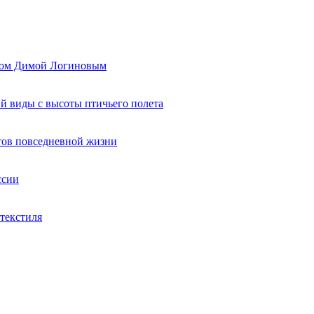
ером Димой Логиновым
й виды с высоты птичьего полета
тов повседневной жизни
ссии
текстиля