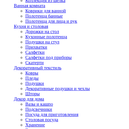
Коллекция из шёлка
Ванная комната
Коврики для ванной
Полотенца банные
Полотенца для лица и рук
Кухня и столовая
Дорожки на стол
Кухонные полотенца
Подушки на стул
Прихватки
Салфетки
Салфетки под приборы
Скатерти
Декоративный текстиль
Ковры
Пледы
Подушки
Декоративные подушки и чехлы
Шторы
Декор для дома
Вазы и кашпо
Подсвечники
Посуда для приготовления
Столовая посуда
Хранение