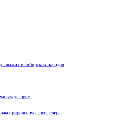
ральских и сибирских народов
ъемным декором
ивам природы русского севера