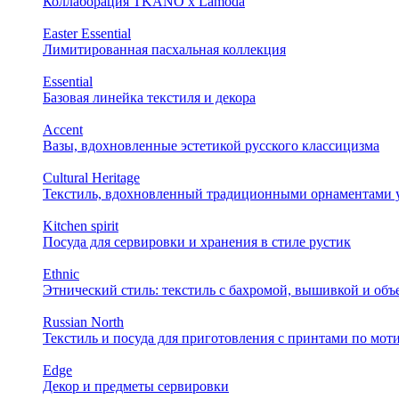
Коллаборация TKANO х Lamoda
Easter Essential
Лимитированная пасхальная коллекция
Essential
Базовая линейка текстиля и декора
Accent
Вазы, вдохновленные эстетикой русского классицизма
Cultural Heritage
Текстиль, вдохновленный традиционными орнаментами у
Kitchen spirit
Посуда для сервировки и хранения в стиле рустик
Ethnic
Этнический стиль: текстиль с бахромой, вышивкой и об
Russian North
Текстиль и посуда для приготовления с принтами по мот
Edge
Декор и предметы сервировки