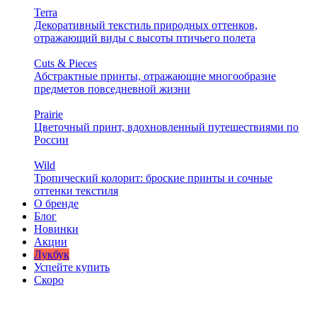
Terra
Декоративный текстиль природных оттенков,
отражающий виды с высоты птичьего полета
Cuts & Pieces
Абстрактные принты, отражающие многообразие
предметов повседневной жизни
Prairie
Цветочный принт, вдохновленный путешествиями по
России
Wild
Тропический колорит: броские принты и сочные
оттенки текстиля
О бренде
Блог
Новинки
Акции
Лукбук
Успейте купить
Скоро