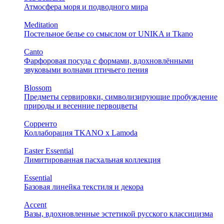
Атмосфера моря и подводного мира
Meditation
Постельное белье со смыслом от UNIKA и Tkano
Canto
Фарфоровая посуда с формами, вдохновлёнными
звуковыми волнами птичьего пения
Blossom
Предметы сервировки, символизирующие пробуждение
природы и весенние первоцветы
Сорренто
Коллаборация TKANO х Lamoda
Easter Essential
Лимитированная пасхальная коллекция
Essential
Базовая линейка текстиля и декора
Accent
Вазы, вдохновленные эстетикой русского классицизма