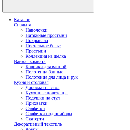
Каталог
Спальня
Наволочки
Натяжные простыни
Покрывала
Постельное белье
Простыни
Коллекция из шёлка
Ванная комната
Коврики для ванной
Полотенца банные
Полотенца для лица и рук
Кухня и столовая
Дорожки на стол
Кухонные полотенца
Подушки на стул
Прихватки
Салфетки
Салфетки под приборы
Скатерти
Декоративный текстиль
Ковры