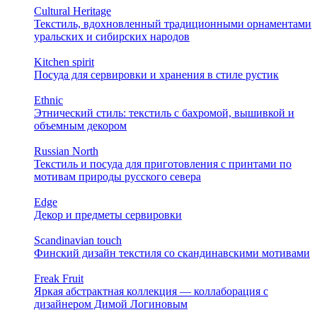
Cultural Heritage
Текстиль, вдохновленный традиционными орнаментами
уральских и сибирских народов
Kitchen spirit
Посуда для сервировки и хранения в стиле рустик
Ethnic
Этнический стиль: текстиль с бахромой, вышивкой и
объемным декором
Russian North
Текстиль и посуда для приготовления с принтами по
мотивам природы русского севера
Edge
Декор и предметы сервировки
Scandinavian touch
Финский дизайн текстиля со скандинавскими мотивами
Freak Fruit
Яркая абстрактная коллекция — коллаборация с
дизайнером Димой Логиновым