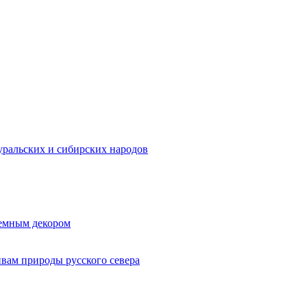
ральских и сибирских народов
ъемным декором
ивам природы русского севера