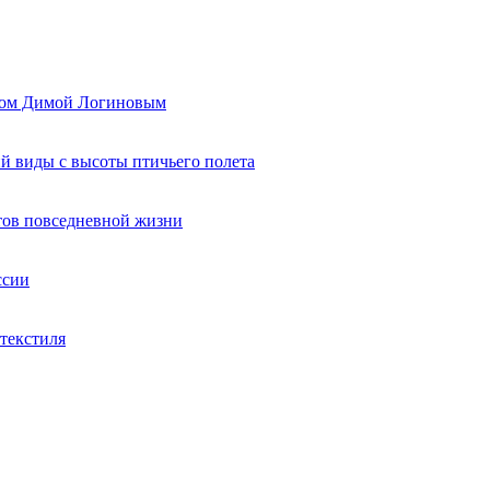
ером Димой Логиновым
й виды с высоты птичьего полета
тов повседневной жизни
ссии
текстиля