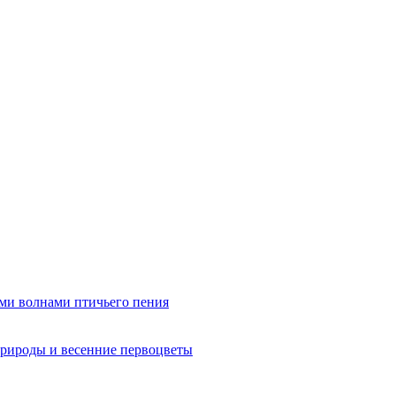
ми волнами птичьего пения
рироды и весенние первоцветы