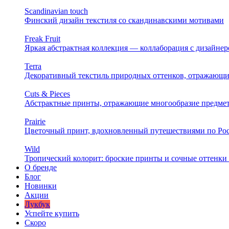
Scandinavian touch
Финский дизайн текстиля со скандинавскими мотивами
Freak Fruit
Яркая абстрактная коллекция — коллаборация с дизайн
Terra
Декоративный текстиль природных оттенков, отражающи
Cuts & Pieces
Абстрактные принты, отражающие многообразие предме
Prairie
Цветочный принт, вдохновленный путешествиями по Ро
Wild
Тропический колорит: броские принты и сочные оттенки 
О бренде
Блог
Новинки
Акции
Лукбук
Успейте купить
Скоро