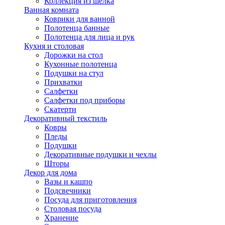
Коллекция из шёлка
Ванная комната
Коврики для ванной
Полотенца банные
Полотенца для лица и рук
Кухня и столовая
Дорожки на стол
Кухонные полотенца
Подушки на стул
Прихватки
Салфетки
Салфетки под приборы
Скатерти
Декоративный текстиль
Ковры
Пледы
Подушки
Декоративные подушки и чехлы
Шторы
Декор для дома
Вазы и кашпо
Подсвечники
Посуда для приготовления
Столовая посуда
Хранение