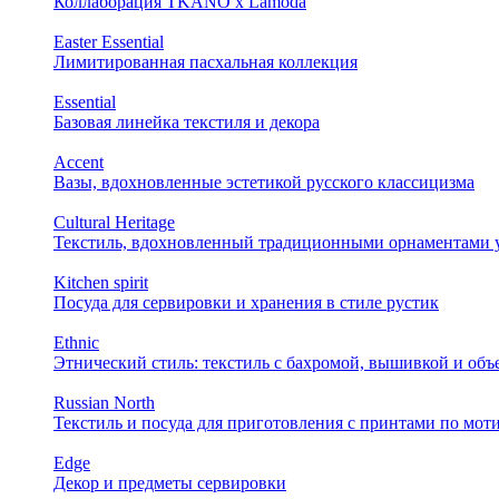
Коллаборация TKANO х Lamoda
Easter Essential
Лимитированная пасхальная коллекция
Essential
Базовая линейка текстиля и декора
Accent
Вазы, вдохновленные эстетикой русского классицизма
Cultural Heritage
Текстиль, вдохновленный традиционными орнаментами у
Kitchen spirit
Посуда для сервировки и хранения в стиле рустик
Ethnic
Этнический стиль: текстиль с бахромой, вышивкой и об
Russian North
Текстиль и посуда для приготовления с принтами по мот
Edge
Декор и предметы сервировки