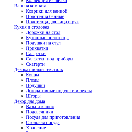
Коллекция из шёлка
Ванная комната
Коврики для ванной
Полотенца банные
Полотенца для лица и рук
Кухня и столовая
Дорожки на стол
Кухонные полотенца
Подушки на стул
Прихватки
Салфетки
Салфетки под приборы
Скатерти
Декоративный текстиль
Ковры
Пледы
Подушки
Декоративные подушки и чехлы
Шторы
Декор для дома
Вазы и кашпо
Подсвечники
Посуда для приготовления
Столовая посуда
Хранение