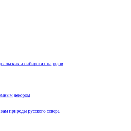
ральских и сибирских народов
ъемным декором
ивам природы русского севера