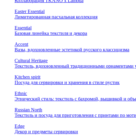
Коллаборация TKANO х Lamoda
Easter Essential
Лимитированная пасхальная коллекция
Essential
Базовая линейка текстиля и декора
Accent
Вазы, вдохновленные эстетикой русского классицизма
Cultural Heritage
Текстиль, вдохновленный традиционными орнаментами у
Kitchen spirit
Посуда для сервировки и хранения в стиле рустик
Ethnic
Этнический стиль: текстиль с бахромой, вышивкой и об
Russian North
Текстиль и посуда для приготовления с принтами по мот
Edge
Декор и предметы сервировки