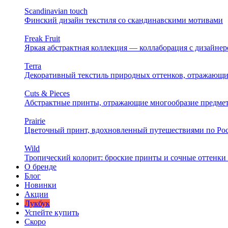
Scandinavian touch
Финский дизайн текстиля со скандинавскими мотивами
Freak Fruit
Яркая абстрактная коллекция — коллаборация с дизайн
Terra
Декоративный текстиль природных оттенков, отражающи
Cuts & Pieces
Абстрактные принты, отражающие многообразие предме
Prairie
Цветочный принт, вдохновленный путешествиями по Ро
Wild
Тропический колорит: броские принты и сочные оттенки 
О бренде
Блог
Новинки
Акции
Лукбук
Успейте купить
Скоро