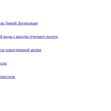
ером Димой Логиновым
й виды с высоты птичьего полета
тов повседневной жизни
ссии
текстиля