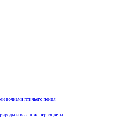
ми волнами птичьего пения
рироды и весенние первоцветы