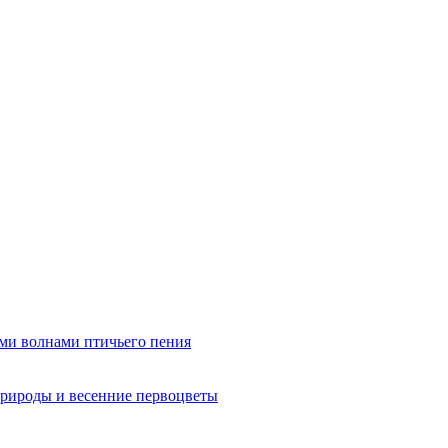
ми волнами птичьего пения
рироды и весенние первоцветы