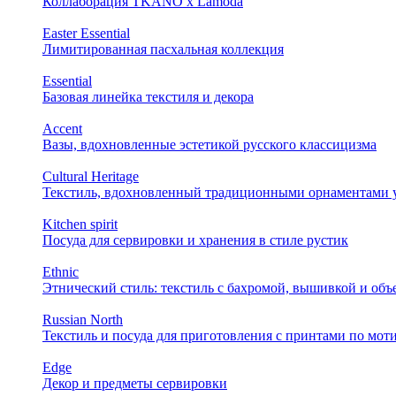
Коллаборация TKANO х Lamoda
Easter Essential
Лимитированная пасхальная коллекция
Essential
Базовая линейка текстиля и декора
Accent
Вазы, вдохновленные эстетикой русского классицизма
Cultural Heritage
Текстиль, вдохновленный традиционными орнаментами у
Kitchen spirit
Посуда для сервировки и хранения в стиле рустик
Ethnic
Этнический стиль: текстиль с бахромой, вышивкой и об
Russian North
Текстиль и посуда для приготовления с принтами по мот
Edge
Декор и предметы сервировки