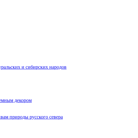
ральских и сибирских народов
ъемным декором
ивам природы русского севера