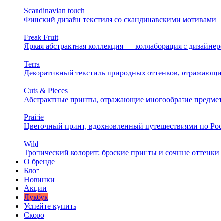
Scandinavian touch
Финский дизайн текстиля со скандинавскими мотивами
Freak Fruit
Яркая абстрактная коллекция — коллаборация с дизайн
Terra
Декоративный текстиль природных оттенков, отражающи
Cuts & Pieces
Абстрактные принты, отражающие многообразие предме
Prairie
Цветочный принт, вдохновленный путешествиями по Ро
Wild
Тропический колорит: броские принты и сочные оттенки 
О бренде
Блог
Новинки
Акции
Лукбук
Успейте купить
Скоро