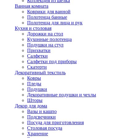
Коллекция из шёлка
Ванная комната
Коврики для ванной
Полотенца банные
Полотенца для лица и рук
Кухня и столовая
Дорожки на стол
Кухонные полотенца
Подушки на стул
Прихватки
Салфетки
Салфетки под приборы
Скатерти
Декоративный текстиль
Ковры
Пледы
Подушки
Декоративные подушки и чехлы
Шторы
Декор для дома
Вазы и кашпо
Подсвечники
Посуда для приготовления
Столовая посуда
Хранение