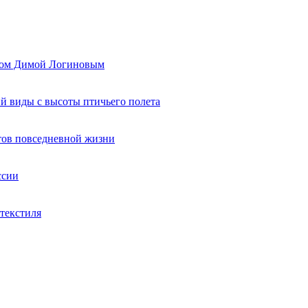
ером Димой Логиновым
й виды с высоты птичьего полета
тов повседневной жизни
ссии
текстиля