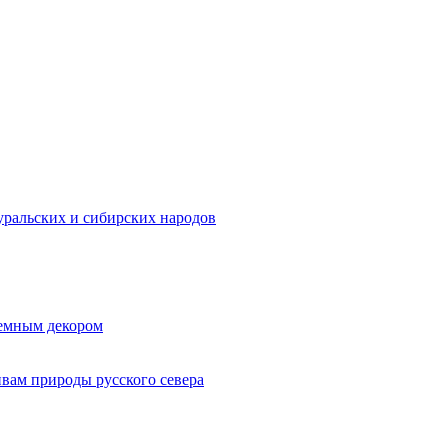
ральских и сибирских народов
ъемным декором
ивам природы русского севера