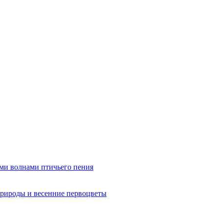
ми волнами птичьего пения
рироды и весенние первоцветы