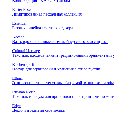
Коллаборация TKANO х Lamoda
Easter Essential
Лимитированная пасхальная коллекция
Essential
Базовая линейка текстиля и декора
Accent
Вазы, вдохновленные эстетикой русского классицизма
Cultural Heritage
Текстиль, вдохновленный традиционными орнаментами у
Kitchen spirit
Посуда для сервировки и хранения в стиле рустик
Ethnic
Этнический стиль: текстиль с бахромой, вышивкой и об
Russian North
Текстиль и посуда для приготовления с принтами по мот
Edge
Декор и предметы сервировки