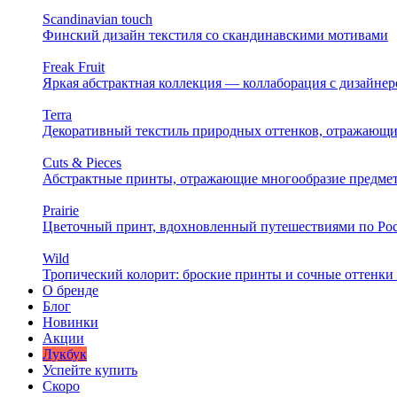
Scandinavian touch
Финский дизайн текстиля со скандинавскими мотивами
Freak Fruit
Яркая абстрактная коллекция — коллаборация с дизайн
Terra
Декоративный текстиль природных оттенков, отражающи
Cuts & Pieces
Абстрактные принты, отражающие многообразие предме
Prairie
Цветочный принт, вдохновленный путешествиями по Ро
Wild
Тропический колорит: броские принты и сочные оттенки 
О бренде
Блог
Новинки
Акции
Лукбук
Успейте купить
Скоро