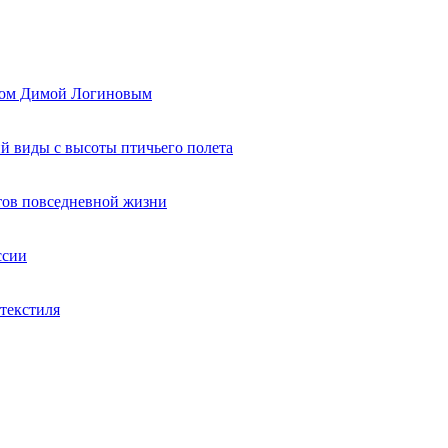
ером Димой Логиновым
й виды с высоты птичьего полета
тов повседневной жизни
ссии
текстиля