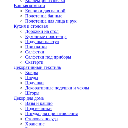
Коллекция из шёлка
Ванная комната
Коврики для ванной
Полотенца банные
Полотенца для лица и рук
Кухня и столовая
Дорожки на стол
Кухонные полотенца
Подушки на стул
Прихватки
Салфетки
Салфетки под приборы
Скатерти
Декоративный текстиль
Ковры
Пледы
Подушки
Декоративные подушки и чехлы
Шторы
Декор для дома
Вазы и кашпо
Подсвечники
Посуда для приготовления
Столовая посуда
Хранение