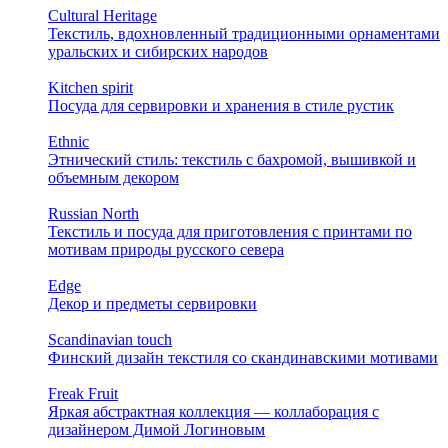
Cultural Heritage
Текстиль, вдохновленный традиционными орнаментами
уральских и сибирских народов
Kitchen spirit
Посуда для сервировки и хранения в стиле рустик
Ethnic
Этнический стиль: текстиль с бахромой, вышивкой и
объемным декором
Russian North
Текстиль и посуда для приготовления с принтами по
мотивам природы русского севера
Edge
Декор и предметы сервировки
Scandinavian touch
Финский дизайн текстиля со скандинавскими мотивами
Freak Fruit
Яркая абстрактная коллекция — коллаборация с
дизайнером Димой Логиновым