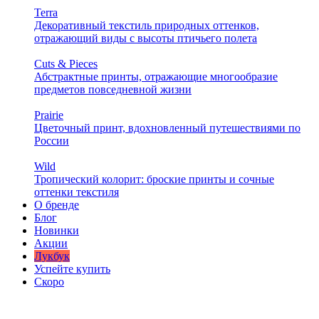
Terra
Декоративный текстиль природных оттенков,
отражающий виды с высоты птичьего полета
Cuts & Pieces
Абстрактные принты, отражающие многообразие
предметов повседневной жизни
Prairie
Цветочный принт, вдохновленный путешествиями по
России
Wild
Тропический колорит: броские принты и сочные
оттенки текстиля
О бренде
Блог
Новинки
Акции
Лукбук
Успейте купить
Скоро