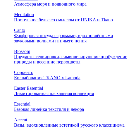
Атмосфера моря и подводного мира
Meditation
Постельное белье со смыслом от UNIKA и Tkano
Canto
Фарфоровая посуда с формами, вдохновлёнными
звуковыми волнами птичьего пения
Blossom
Предметы сервировки, символизирующие пробуждение
природы и весенние первоцветы
Сорренто
Коллаборация TKANO х Lamoda
Easter Essential
Лимитированная пасхальная коллекция
Essential
Базовая линейка текстиля и декора
Accent
Вазы, вдохновленные эстетикой русского классицизма