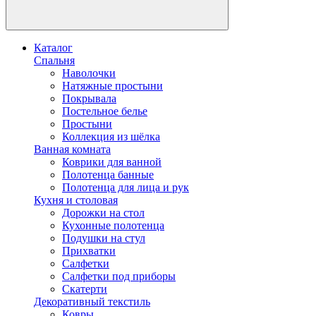
Каталог
Спальня
Наволочки
Натяжные простыни
Покрывала
Постельное белье
Простыни
Коллекция из шёлка
Ванная комната
Коврики для ванной
Полотенца банные
Полотенца для лица и рук
Кухня и столовая
Дорожки на стол
Кухонные полотенца
Подушки на стул
Прихватки
Салфетки
Салфетки под приборы
Скатерти
Декоративный текстиль
Ковры