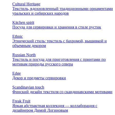
Cultural Heritage
Текстиль, вдохновленный традиционными орнаментами
уральских и сибирских народов
Kitchen spirit
Посуда для сервировки и хранения в стиле рустик
Ethnic
Этнический стиль: текстиль с бахромой, вышивкой и
объемным декором
Russian North
Текстиль и посуда для приготовления с принтами по
мотивам природы русского севера
Edge
Декор и предметы сервировки
Scandinavian touch
Финский дизайн текстиля со скандинавскими мотивами
Freak Fruit
Яркая абстрактная коллекция — коллаборация с
дизайнером Димой Логиновым