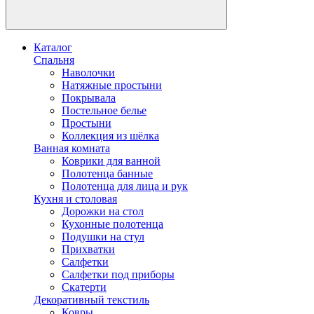
Каталог
Спальня
Наволочки
Натяжные простыни
Покрывала
Постельное белье
Простыни
Коллекция из шёлка
Ванная комната
Коврики для ванной
Полотенца банные
Полотенца для лица и рук
Кухня и столовая
Дорожки на стол
Кухонные полотенца
Подушки на стул
Прихватки
Салфетки
Салфетки под приборы
Скатерти
Декоративный текстиль
Ковры