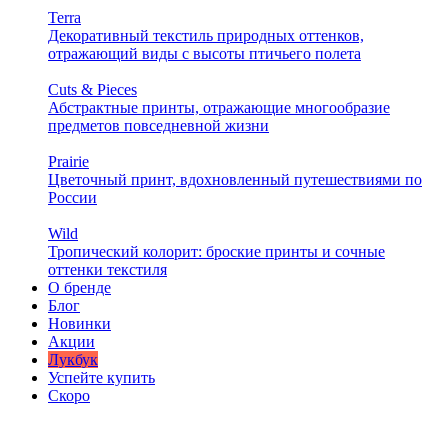
Terra
Декоративный текстиль природных оттенков,
отражающий виды с высоты птичьего полета
Cuts & Pieces
Абстрактные принты, отражающие многообразие
предметов повседневной жизни
Prairie
Цветочный принт, вдохновленный путешествиями по
России
Wild
Тропический колорит: броские принты и сочные
оттенки текстиля
О бренде
Блог
Новинки
Акции
Лукбук
Успейте купить
Скоро