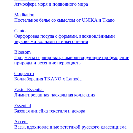
Атмосфера моря и подводного мира
Meditation
Постельное белье со смыслом от UNIKA и Tkano
Canto
Фарфоровая посуда с формами, вдохновлёнными
звуковыми волнами птичьего пения
Blossom
Предметы сервировки, символизирующие пробуждение
природы и весенние первоцветы
Сорренто
Коллаборация TKANO х Lamoda
Easter Essential
Лимитированная пасхальная коллекция
Essential
Базовая линейка текстиля и декора
Accent
Вазы, вдохновленные эстетикой русского классицизма