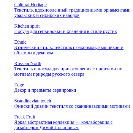
Cultural Heritage
Текстиль, вдохновленный традиционными орнаментами
уральских и сибирских народов
Kitchen spirit
Посуда для сервировки и хранения в стиле рустик
Ethnic
Этнический стиль: текстиль с бахромой, вышивкой и
объемным декором
Russian North
Текстиль и посуда для приготовления с принтами по
мотивам природы русского севера
Edge
Декор и предметы сервировки
Scandinavian touch
Финский дизайн текстиля со скандинавскими мотивами
Freak Fruit
Яркая абстрактная коллекция — коллаборация с
дизайнером Димой Логиновым