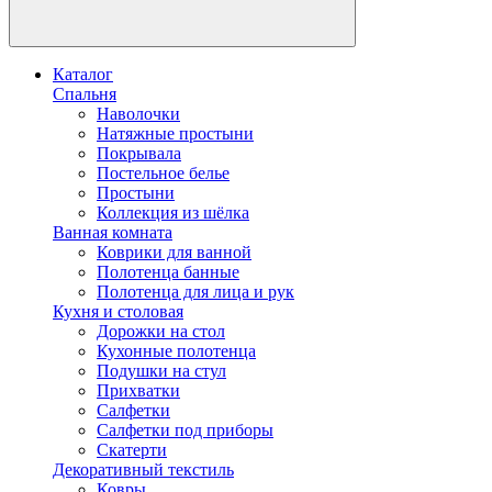
Каталог
Спальня
Наволочки
Натяжные простыни
Покрывала
Постельное белье
Простыни
Коллекция из шёлка
Ванная комната
Коврики для ванной
Полотенца банные
Полотенца для лица и рук
Кухня и столовая
Дорожки на стол
Кухонные полотенца
Подушки на стул
Прихватки
Салфетки
Салфетки под приборы
Скатерти
Декоративный текстиль
Ковры