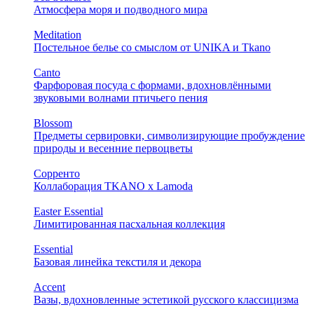
Атмосфера моря и подводного мира
Meditation
Постельное белье со смыслом от UNIKA и Tkano
Canto
Фарфоровая посуда с формами, вдохновлёнными
звуковыми волнами птичьего пения
Blossom
Предметы сервировки, символизирующие пробуждение
природы и весенние первоцветы
Сорренто
Коллаборация TKANO х Lamoda
Easter Essential
Лимитированная пасхальная коллекция
Essential
Базовая линейка текстиля и декора
Accent
Вазы, вдохновленные эстетикой русского классицизма