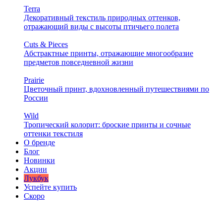
Terra
Декоративный текстиль природных оттенков,
отражающий виды с высоты птичьего полета
Cuts & Pieces
Абстрактные принты, отражающие многообразие
предметов повседневной жизни
Prairie
Цветочный принт, вдохновленный путешествиями по
России
Wild
Тропический колорит: броские принты и сочные
оттенки текстиля
О бренде
Блог
Новинки
Акции
Лукбук
Успейте купить
Скоро