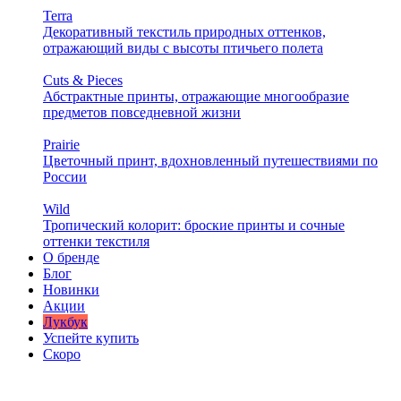
Terra
Декоративный текстиль природных оттенков,
отражающий виды с высоты птичьего полета
Cuts & Pieces
Абстрактные принты, отражающие многообразие
предметов повседневной жизни
Prairie
Цветочный принт, вдохновленный путешествиями по
России
Wild
Тропический колорит: броские принты и сочные
оттенки текстиля
О бренде
Блог
Новинки
Акции
Лукбук
Успейте купить
Скоро