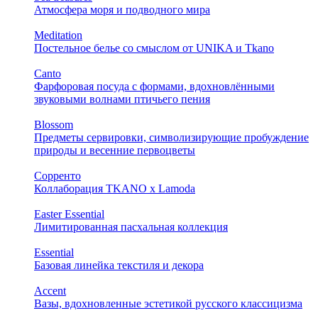
Атмосфера моря и подводного мира
Meditation
Постельное белье со смыслом от UNIKA и Tkano
Canto
Фарфоровая посуда с формами, вдохновлёнными
звуковыми волнами птичьего пения
Blossom
Предметы сервировки, символизирующие пробуждение
природы и весенние первоцветы
Сорренто
Коллаборация TKANO х Lamoda
Easter Essential
Лимитированная пасхальная коллекция
Essential
Базовая линейка текстиля и декора
Accent
Вазы, вдохновленные эстетикой русского классицизма