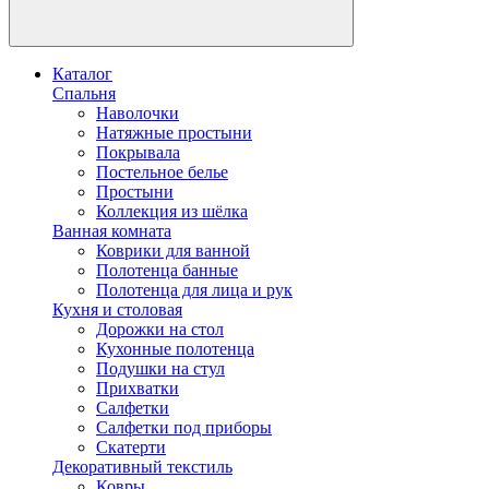
Каталог
Спальня
Наволочки
Натяжные простыни
Покрывала
Постельное белье
Простыни
Коллекция из шёлка
Ванная комната
Коврики для ванной
Полотенца банные
Полотенца для лица и рук
Кухня и столовая
Дорожки на стол
Кухонные полотенца
Подушки на стул
Прихватки
Салфетки
Салфетки под приборы
Скатерти
Декоративный текстиль
Ковры