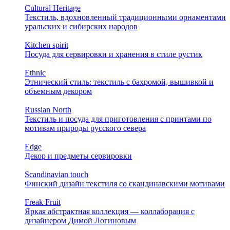
Cultural Heritage
Текстиль, вдохновленный традиционными орнаментами
уральских и сибирских народов
Kitchen spirit
Посуда для сервировки и хранения в стиле рустик
Ethnic
Этнический стиль: текстиль с бахромой, вышивкой и
объемным декором
Russian North
Текстиль и посуда для приготовления с принтами по
мотивам природы русского севера
Edge
Декор и предметы сервировки
Scandinavian touch
Финский дизайн текстиля со скандинавскими мотивами
Freak Fruit
Яркая абстрактная коллекция — коллаборация с
дизайнером Димой Логиновым