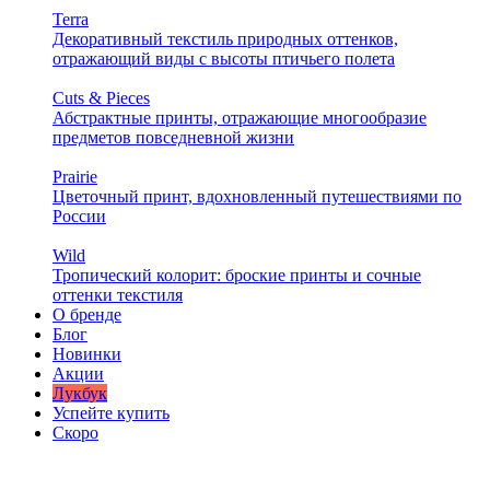
Terra
Декоративный текстиль природных оттенков,
отражающий виды с высоты птичьего полета
Cuts & Pieces
Абстрактные принты, отражающие многообразие
предметов повседневной жизни
Prairie
Цветочный принт, вдохновленный путешествиями по
России
Wild
Тропический колорит: броские принты и сочные
оттенки текстиля
О бренде
Блог
Новинки
Акции
Лукбук
Успейте купить
Скоро