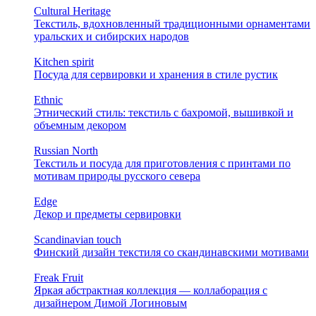
Cultural Heritage
Текстиль, вдохновленный традиционными орнаментами
уральских и сибирских народов
Kitchen spirit
Посуда для сервировки и хранения в стиле рустик
Ethnic
Этнический стиль: текстиль с бахромой, вышивкой и
объемным декором
Russian North
Текстиль и посуда для приготовления с принтами по
мотивам природы русского севера
Edge
Декор и предметы сервировки
Scandinavian touch
Финский дизайн текстиля со скандинавскими мотивами
Freak Fruit
Яркая абстрактная коллекция — коллаборация с
дизайнером Димой Логиновым