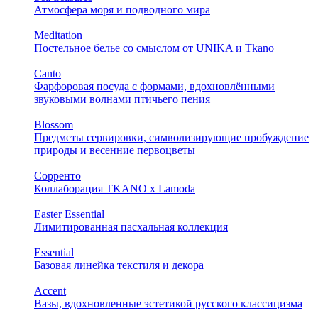
Атмосфера моря и подводного мира
Meditation
Постельное белье со смыслом от UNIKA и Tkano
Canto
Фарфоровая посуда с формами, вдохновлёнными
звуковыми волнами птичьего пения
Blossom
Предметы сервировки, символизирующие пробуждение
природы и весенние первоцветы
Сорренто
Коллаборация TKANO х Lamoda
Easter Essential
Лимитированная пасхальная коллекция
Essential
Базовая линейка текстиля и декора
Accent
Вазы, вдохновленные эстетикой русского классицизма