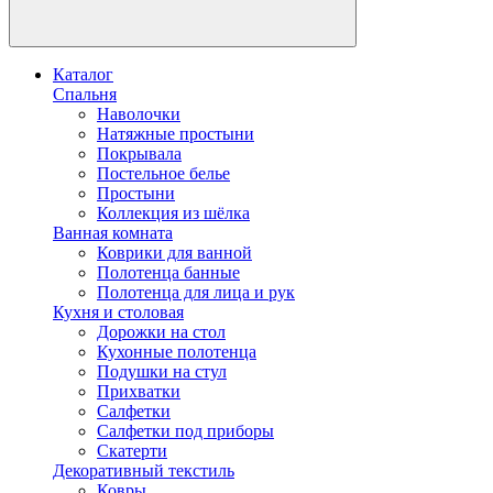
Каталог
Спальня
Наволочки
Натяжные простыни
Покрывала
Постельное белье
Простыни
Коллекция из шёлка
Ванная комната
Коврики для ванной
Полотенца банные
Полотенца для лица и рук
Кухня и столовая
Дорожки на стол
Кухонные полотенца
Подушки на стул
Прихватки
Салфетки
Салфетки под приборы
Скатерти
Декоративный текстиль
Ковры