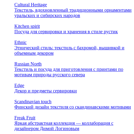
Cultural Heritage
Текстиль, вдохновленный традиционными орнаментами
уральских и сибирских народов
Kitchen spirit
Посуда для сервировки и хранения в стиле рустик
Ethnic
Этнический стиль: текстиль с бахромой, вышивкой и
объемным декором
Russian North
Текстиль и посуда для приготовления с принтами по
мотивам природы русского севера
Edge
Декор и предметы сервировки
Scandinavian touch
Финский дизайн текстиля со скандинавскими мотивами
Freak Fruit
Яркая абстрактная коллекция — коллаборация с
дизайнером Димой Логиновым