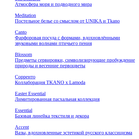
Атмосфера моря и подводного мира
Meditation
Постельное белье со смыслом от UNIKA и Tkano
Canto
Фарфоровая посуда с формами, вдохновлёнными
звуковыми волнами птичьего пения
Blossom
Предметы сервировки, символизирующие пробуждение
природы и весенние первоцветы
Сорренто
Коллаборация TKANO х Lamoda
Easter Essential
Лимитированная пасхальная коллекция
Essential
Базовая линейка текстиля и декора
Accent
Вазы, вдохновленные эстетикой русского классицизма