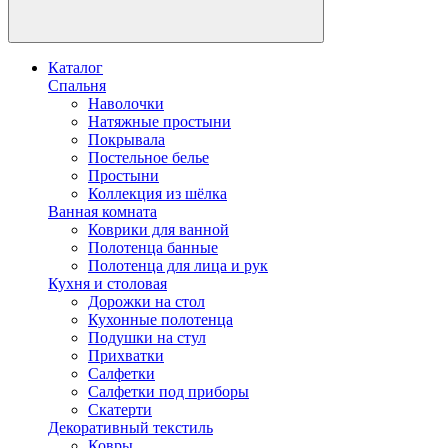
Каталог
Спальня
Наволочки
Натяжные простыни
Покрывала
Постельное белье
Простыни
Коллекция из шёлка
Ванная комната
Коврики для ванной
Полотенца банные
Полотенца для лица и рук
Кухня и столовая
Дорожки на стол
Кухонные полотенца
Подушки на стул
Прихватки
Салфетки
Салфетки под приборы
Скатерти
Декоративный текстиль
Ковры