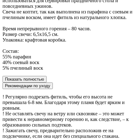
использоваться для сервировки праздничного стола и
повседневных ужинов.
Свеча не коптит, так как выполнена из парафина с соевым и
пчелиным воском, имеет фитиль из натурального хлопка.
Время непрерывного горения – 80 часов.
Размер свечи: 6,5х16,5 см.
Упаковка: крафтовая коробка.
Состав:
55% парафин
40% соевый воск
5% пчелиный воск
Показать полностью
Рекомендации по уходу
! Регулярно подрезать фитиль, чтобы его высота не
превышала 6-8 мм. Благодаря этому пламя будет ярким и
ровным.
! Не оставлять свечу на ветру или сквозняке – это может
привести к неравномерному горению и, как следствие, – к
образованию сильных подтеков.
! Зажигать свечу, предварительно расположив ее на
подсвечнике, если она идет без специального стакана.