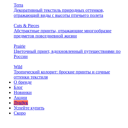
Terra
Декоративный текстиль природных оттенков,
отражающий виды с высоты птичьего полета
Cuts & Pieces
Абстрактные принты, отражающие многообразие
предметов повседневной жизни
Prairie
Цветочный принт, вдохновленный путешествиями по
России
Wild
Тропический колорит: броские принты и сочные
оттенки текстиля
О бренде
Блог
Новинки
Акции
Лукбук
Успейте купить
Скоро