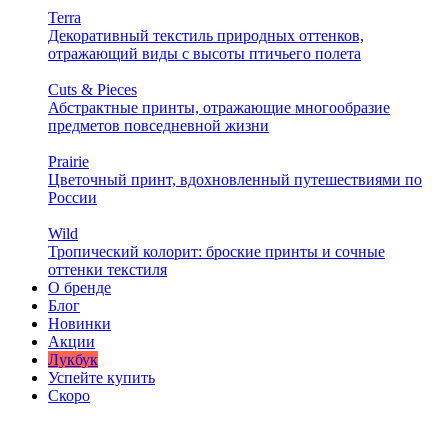
Terra
Декоративный текстиль природных оттенков,
отражающий виды с высоты птичьего полета
Cuts & Pieces
Абстрактные принты, отражающие многообразие
предметов повседневной жизни
Prairie
Цветочный принт, вдохновленный путешествиями по
России
Wild
Тропический колорит: броские принты и сочные
оттенки текстиля
О бренде
Блог
Новинки
Акции
Лукбук
Успейте купить
Скоро