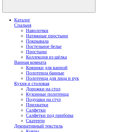
Каталог
Спальня
Наволочки
Натяжные простыни
Покрывала
Постельное белье
Простыни
Коллекция из шёлка
Ванная комната
Коврики для ванной
Полотенца банные
Полотенца для лица и рук
Кухня и столовая
Дорожки на стол
Кухонные полотенца
Подушки на стул
Прихватки
Салфетки
Салфетки под приборы
Скатерти
Декоративный текстиль
Ковры