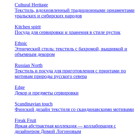
Cultural Heritage
Текстиль, вдохновленный традиционными орнаментами
уральских и сибирских народов
Kitchen spirit
Посуда для сервировки и хранения в стиле рустик
Ethnic
Этнический стиль: текстиль с бахромой, вышивкой и
объемным декором
Russian North
Текстиль и посуда для приготовления с принтами по
мотивам природы русского севера
Edge
Декор и предметы сервировки
Scandinavian touch
Финский дизайн текстиля со скандинавскими мотивами
Freak Fruit
Яркая абстрактная коллекция — коллаборация с
дизайнером Димой Логиновым