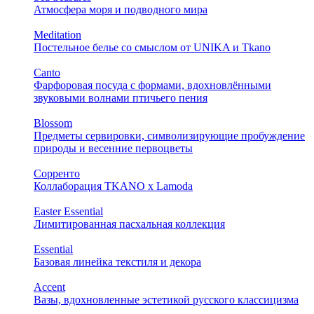
Атмосфера моря и подводного мира
Meditation
Постельное белье со смыслом от UNIKA и Tkano
Canto
Фарфоровая посуда с формами, вдохновлёнными
звуковыми волнами птичьего пения
Blossom
Предметы сервировки, символизирующие пробуждение
природы и весенние первоцветы
Сорренто
Коллаборация TKANO х Lamoda
Easter Essential
Лимитированная пасхальная коллекция
Essential
Базовая линейка текстиля и декора
Accent
Вазы, вдохновленные эстетикой русского классицизма