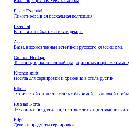
Коллаборация TKANO х Lamoda
Easter Essential
Лимитированная пасхальная коллекция
Essential
Базовая линейка текстиля и декора
Accent
Вазы, вдохновленные эстетикой русского классицизма
Cultural Heritage
Текстиль, вдохновленный традиционными орнаментами у
Kitchen spirit
Посуда для сервировки и хранения в стиле рустик
Ethnic
Этнический стиль: текстиль с бахромой, вышивкой и об
Russian North
Текстиль и посуда для приготовления с принтами по мот
Edge
Декор и предметы сервировки