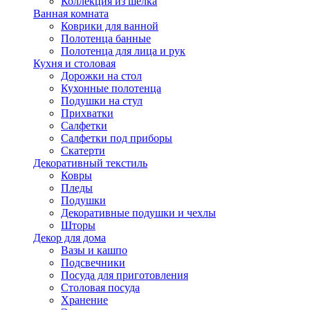
Коллекция из шёлка
Ванная комната
Коврики для ванной
Полотенца банные
Полотенца для лица и рук
Кухня и столовая
Дорожки на стол
Кухонные полотенца
Подушки на стул
Прихватки
Салфетки
Салфетки под приборы
Скатерти
Декоративный текстиль
Ковры
Пледы
Подушки
Декоративные подушки и чехлы
Шторы
Декор для дома
Вазы и кашпо
Подсвечники
Посуда для приготовления
Столовая посуда
Хранение