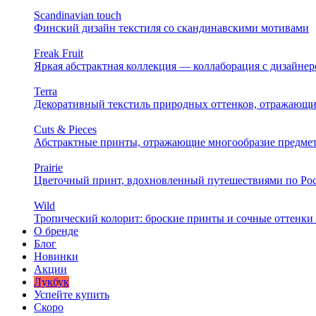
Scandinavian touch
Финский дизайн текстиля со скандинавскими мотивами
Freak Fruit
Яркая абстрактная коллекция — коллаборация с дизайн
Terra
Декоративный текстиль природных оттенков, отражающи
Cuts & Pieces
Абстрактные принты, отражающие многообразие предме
Prairie
Цветочный принт, вдохновленный путешествиями по Ро
Wild
Тропический колорит: броские принты и сочные оттенки 
О бренде
Блог
Новинки
Акции
Лукбук
Успейте купить
Скоро