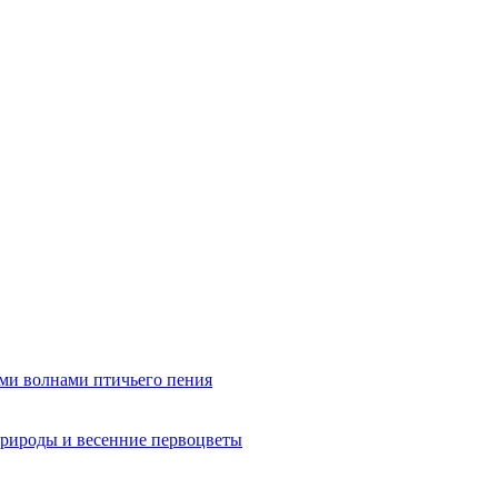
ми волнами птичьего пения
рироды и весенние первоцветы