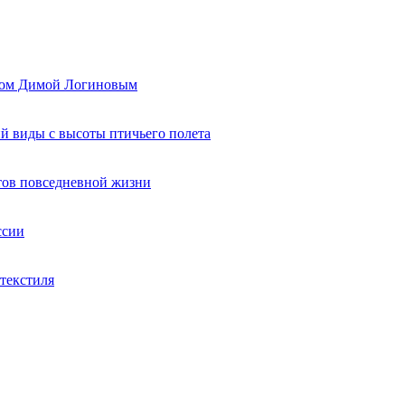
ером Димой Логиновым
й виды с высоты птичьего полета
тов повседневной жизни
ссии
текстиля