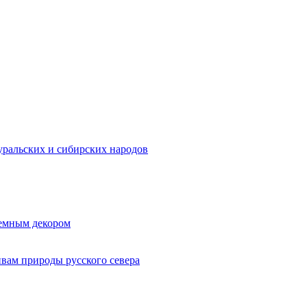
ральских и сибирских народов
ъемным декором
ивам природы русского севера