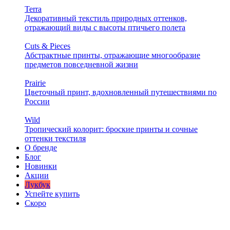
Terra
Декоративный текстиль природных оттенков,
отражающий виды с высоты птичьего полета
Cuts & Pieces
Абстрактные принты, отражающие многообразие
предметов повседневной жизни
Prairie
Цветочный принт, вдохновленный путешествиями по
России
Wild
Тропический колорит: броские принты и сочные
оттенки текстиля
О бренде
Блог
Новинки
Акции
Лукбук
Успейте купить
Скоро