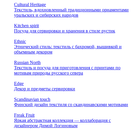
Cultural Heritage
Текстиль, вдохновленный традиционными орнаментами
уральских и сибирских народов
Kitchen spirit
Посуда для сервировки и хранения в стиле рустик
Ethnic
Этнический стиль: текстиль с бахромой, вышивкой и
объемным декором
Russian North
Текстиль и посуда для приготовления с принтами по
мотивам природы русского севера
Edge
Декор и предметы сервировки
Scandinavian touch
Финский дизайн текстиля со скандинавскими мотивами
Freak Fruit
Яркая абстрактная коллекция — коллаборация с
дизайнером Димой Логиновым