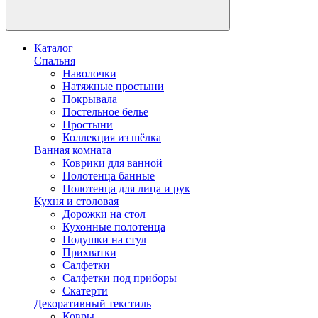
Каталог
Спальня
Наволочки
Натяжные простыни
Покрывала
Постельное белье
Простыни
Коллекция из шёлка
Ванная комната
Коврики для ванной
Полотенца банные
Полотенца для лица и рук
Кухня и столовая
Дорожки на стол
Кухонные полотенца
Подушки на стул
Прихватки
Салфетки
Салфетки под приборы
Скатерти
Декоративный текстиль
Ковры