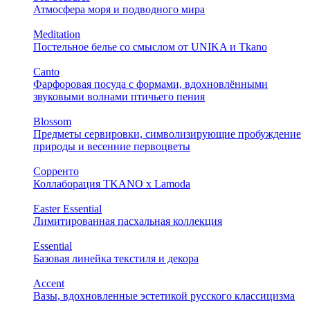
Атмосфера моря и подводного мира
Meditation
Постельное белье со смыслом от UNIKA и Tkano
Canto
Фарфоровая посуда с формами, вдохновлёнными
звуковыми волнами птичьего пения
Blossom
Предметы сервировки, символизирующие пробуждение
природы и весенние первоцветы
Сорренто
Коллаборация TKANO х Lamoda
Easter Essential
Лимитированная пасхальная коллекция
Essential
Базовая линейка текстиля и декора
Accent
Вазы, вдохновленные эстетикой русского классицизма