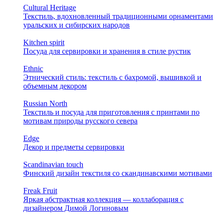
Cultural Heritage
Текстиль, вдохновленный традиционными орнаментами
уральских и сибирских народов
Kitchen spirit
Посуда для сервировки и хранения в стиле рустик
Ethnic
Этнический стиль: текстиль с бахромой, вышивкой и
объемным декором
Russian North
Текстиль и посуда для приготовления с принтами по
мотивам природы русского севера
Edge
Декор и предметы сервировки
Scandinavian touch
Финский дизайн текстиля со скандинавскими мотивами
Freak Fruit
Яркая абстрактная коллекция — коллаборация с
дизайнером Димой Логиновым