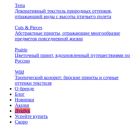
Terra
Декоративный текстиль природных оттенков,
отражающий виды с высоты птичьего полета
Cuts & Pieces
Абстрактные принты, отражающие многообразие
предметов повседневной жизни
Prairie
Цветочный принт, вдохновленный путешествиями по
России
Wild
Тропический колорит: броские принты и сочные
оттенки текстиля
О бренде
Блог
Новинки
Акции
Лукбук
Успейте купить
Скоро