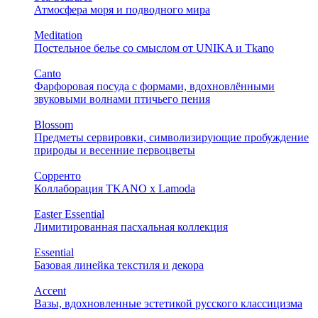
Атмосфера моря и подводного мира
Meditation
Постельное белье со смыслом от UNIKA и Tkano
Canto
Фарфоровая посуда с формами, вдохновлёнными
звуковыми волнами птичьего пения
Blossom
Предметы сервировки, символизирующие пробуждение
природы и весенние первоцветы
Сорренто
Коллаборация TKANO х Lamoda
Easter Essential
Лимитированная пасхальная коллекция
Essential
Базовая линейка текстиля и декора
Accent
Вазы, вдохновленные эстетикой русского классицизма