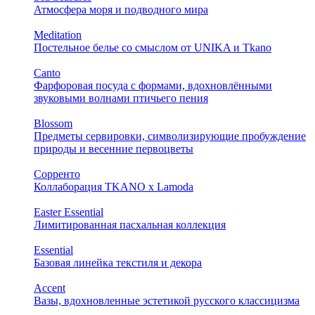
Атмосфера моря и подводного мира
Meditation
Постельное белье со смыслом от UNIKA и Tkano
Canto
Фарфоровая посуда с формами, вдохновлёнными
звуковыми волнами птичьего пения
Blossom
Предметы сервировки, символизирующие пробуждение
природы и весенние первоцветы
Сорренто
Коллаборация TKANO х Lamoda
Easter Essential
Лимитированная пасхальная коллекция
Essential
Базовая линейка текстиля и декора
Accent
Вазы, вдохновленные эстетикой русского классицизма