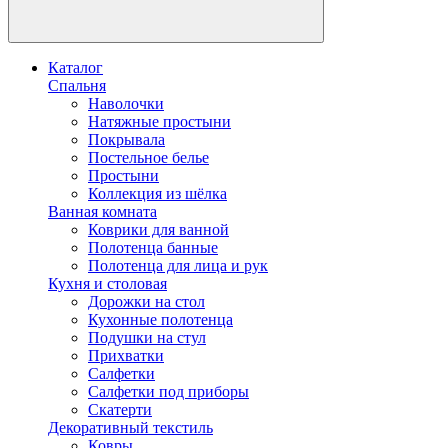
Каталог
Спальня
Наволочки
Натяжные простыни
Покрывала
Постельное белье
Простыни
Коллекция из шёлка
Ванная комната
Коврики для ванной
Полотенца банные
Полотенца для лица и рук
Кухня и столовая
Дорожки на стол
Кухонные полотенца
Подушки на стул
Прихватки
Салфетки
Салфетки под приборы
Скатерти
Декоративный текстиль
Ковры