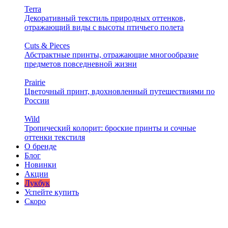
Terra
Декоративный текстиль природных оттенков,
отражающий виды с высоты птичьего полета
Cuts & Pieces
Абстрактные принты, отражающие многообразие
предметов повседневной жизни
Prairie
Цветочный принт, вдохновленный путешествиями по
России
Wild
Тропический колорит: броские принты и сочные
оттенки текстиля
О бренде
Блог
Новинки
Акции
Лукбук
Успейте купить
Скоро