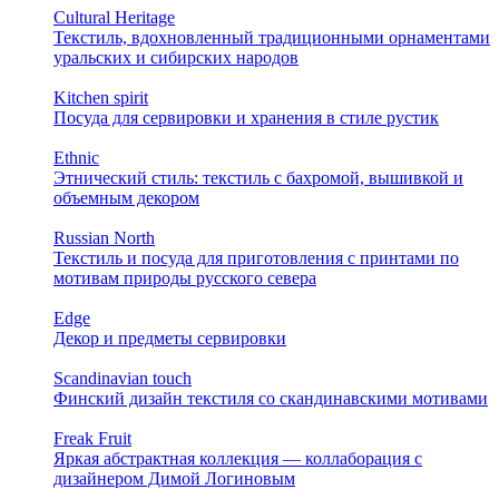
Cultural Heritage
Текстиль, вдохновленный традиционными орнаментами
уральских и сибирских народов
Kitchen spirit
Посуда для сервировки и хранения в стиле рустик
Ethnic
Этнический стиль: текстиль с бахромой, вышивкой и
объемным декором
Russian North
Текстиль и посуда для приготовления с принтами по
мотивам природы русского севера
Edge
Декор и предметы сервировки
Scandinavian touch
Финский дизайн текстиля со скандинавскими мотивами
Freak Fruit
Яркая абстрактная коллекция — коллаборация с
дизайнером Димой Логиновым