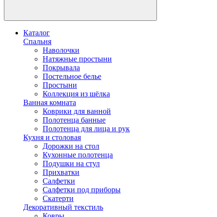
Каталог
Спальня
Наволочки
Натяжные простыни
Покрывала
Постельное белье
Простыни
Коллекция из шёлка
Ванная комната
Коврики для ванной
Полотенца банные
Полотенца для лица и рук
Кухня и столовая
Дорожки на стол
Кухонные полотенца
Подушки на стул
Прихватки
Салфетки
Салфетки под приборы
Скатерти
Декоративный текстиль
Ковры