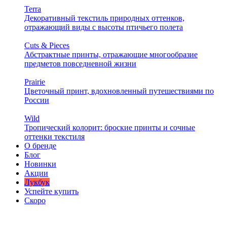
Terra
Декоративный текстиль природных оттенков,
отражающий виды с высоты птичьего полета
Cuts & Pieces
Абстрактные принты, отражающие многообразие
предметов повседневной жизни
Prairie
Цветочный принт, вдохновленный путешествиями по
России
Wild
Тропический колорит: броские принты и сочные
оттенки текстиля
О бренде
Блог
Новинки
Акции
Лукбук
Успейте купить
Скоро