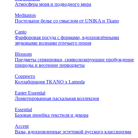
Атмосфера моря и подводного мира
Meditation
Постельное белье со смыслом от UNIKA и Tkano
Canto
Фарфоровая посуда с формами, вдохновлёнными
звуковыми волнами птичьего пения
Blossom
Предметы сервировки, символизирующие пробуждение
природы и весенние первоцветы
Сорренто
Коллаборация TKANO х Lamoda
Easter Essential
Лимитированная пасхальная коллекция
Essential
Базовая линейка текстиля и декора
Accent
Вазы, вдохновленные эстетикой русского классицизма