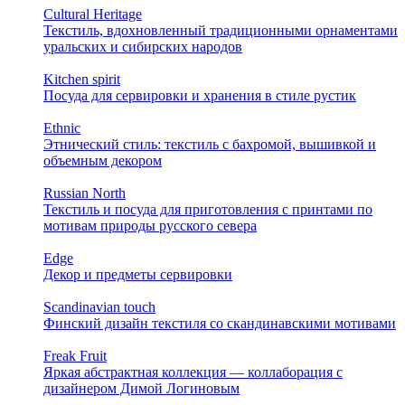
Cultural Heritage
Текстиль, вдохновленный традиционными орнаментами
уральских и сибирских народов
Kitchen spirit
Посуда для сервировки и хранения в стиле рустик
Ethnic
Этнический стиль: текстиль с бахромой, вышивкой и
объемным декором
Russian North
Текстиль и посуда для приготовления с принтами по
мотивам природы русского севера
Edge
Декор и предметы сервировки
Scandinavian touch
Финский дизайн текстиля со скандинавскими мотивами
Freak Fruit
Яркая абстрактная коллекция — коллаборация с
дизайнером Димой Логиновым