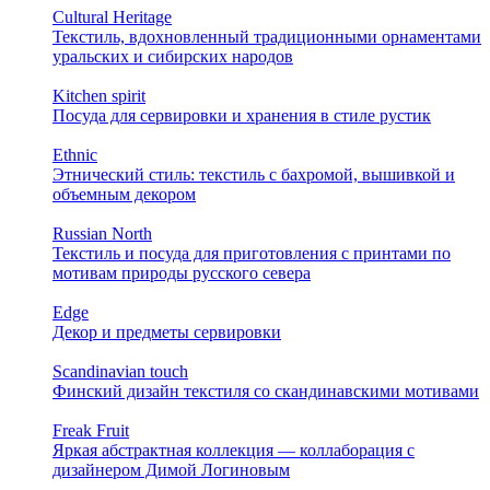
Cultural Heritage
Текстиль, вдохновленный традиционными орнаментами
уральских и сибирских народов
Kitchen spirit
Посуда для сервировки и хранения в стиле рустик
Ethnic
Этнический стиль: текстиль с бахромой, вышивкой и
объемным декором
Russian North
Текстиль и посуда для приготовления с принтами по
мотивам природы русского севера
Edge
Декор и предметы сервировки
Scandinavian touch
Финский дизайн текстиля со скандинавскими мотивами
Freak Fruit
Яркая абстрактная коллекция — коллаборация с
дизайнером Димой Логиновым