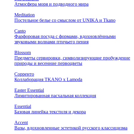
Атмосфера моря и подводного мира
Meditation
Постельное белье со смыслом от UNIKA и Tkano
Canto
Фарфоровая посуда с формами, вдохновлёнными
звуковыми волнами птичьего пения
Blossom
Предметы сервировки, символизирующие пробуждение
природы и весенние первоцветы
Сорренто
Коллаборация TKANO х Lamoda
Easter Essential
Лимитированная пасхальная коллекция
Essential
Базовая линейка текстиля и декора
Accent
Вазы, вдохновленные эстетикой русского классицизма