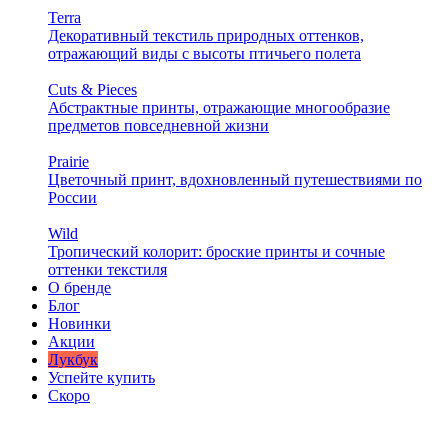
Terra
Декоративный текстиль природных оттенков,
отражающий виды с высоты птичьего полета
Cuts & Pieces
Абстрактные принты, отражающие многообразие
предметов повседневной жизни
Prairie
Цветочный принт, вдохновленный путешествиями по
России
Wild
Тропический колорит: броские принты и сочные
оттенки текстиля
О бренде
Блог
Новинки
Акции
Лукбук
Успейте купить
Скоро