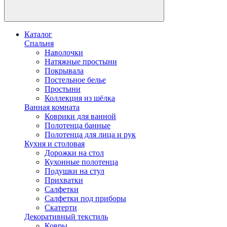
Каталог
Спальня
Наволочки
Натяжные простыни
Покрывала
Постельное белье
Простыни
Коллекция из шёлка
Ванная комната
Коврики для ванной
Полотенца банные
Полотенца для лица и рук
Кухня и столовая
Дорожки на стол
Кухонные полотенца
Подушки на стул
Прихватки
Салфетки
Салфетки под приборы
Скатерти
Декоративный текстиль
Ковры