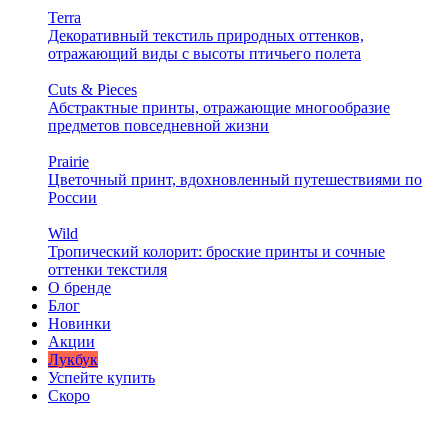
Terra
Декоративный текстиль природных оттенков,
отражающий виды с высоты птичьего полета
Cuts & Pieces
Абстрактные принты, отражающие многообразие
предметов повседневной жизни
Prairie
Цветочный принт, вдохновленный путешествиями по
России
Wild
Тропический колорит: броские принты и сочные
оттенки текстиля
О бренде
Блог
Новинки
Акции
Лукбук
Успейте купить
Скоро