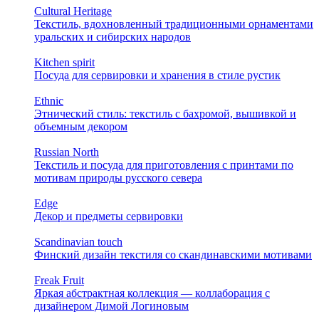
Cultural Heritage
Текстиль, вдохновленный традиционными орнаментами
уральских и сибирских народов
Kitchen spirit
Посуда для сервировки и хранения в стиле рустик
Ethnic
Этнический стиль: текстиль с бахромой, вышивкой и
объемным декором
Russian North
Текстиль и посуда для приготовления с принтами по
мотивам природы русского севера
Edge
Декор и предметы сервировки
Scandinavian touch
Финский дизайн текстиля со скандинавскими мотивами
Freak Fruit
Яркая абстрактная коллекция — коллаборация с
дизайнером Димой Логиновым