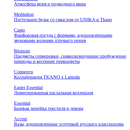
Атмосфера моря и подводного мира
Meditation
Постельное белье со смыслом от UNIKA и Tkano
Canto
Фарфоровая посуда с формами, вдохновлёнными
звуковыми волнами птичьего пения
Blossom
Предметы сервировки, символизирующие пробуждение
природы и весенние первоцветы
Сорренто
Коллаборация TKANO х Lamoda
Easter Essential
Лимитированная пасхальная коллекция
Essential
Базовая линейка текстиля и декора
Accent
Вазы, вдохновленные эстетикой русского классицизма