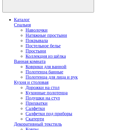
Каталог
Спальня
Наволочки
Натяжные простыни
Покрывала
Постельное белье
Простыни
Коллекция из шёлка
Ванная комната
Коврики для ванной
Полотенца банные
Полотенца для лица и рук
Кухня и столовая
Дорожки на стол
Кухонные полотенца
Подушки на стул
Прихватки
Салфетки
Салфетки под приборы
Скатерти
Декоративный текстиль
Ковры