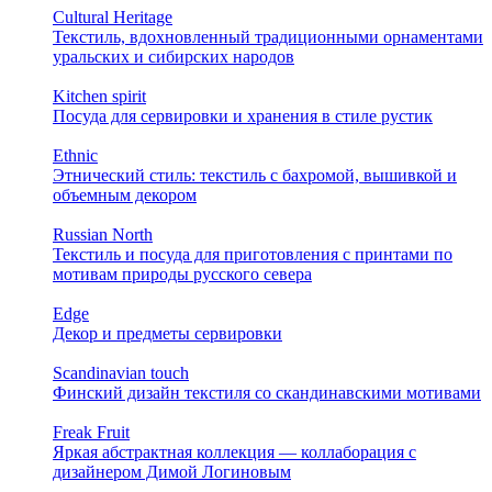
Cultural Heritage
Текстиль, вдохновленный традиционными орнаментами
уральских и сибирских народов
Kitchen spirit
Посуда для сервировки и хранения в стиле рустик
Ethnic
Этнический стиль: текстиль с бахромой, вышивкой и
объемным декором
Russian North
Текстиль и посуда для приготовления с принтами по
мотивам природы русского севера
Edge
Декор и предметы сервировки
Scandinavian touch
Финский дизайн текстиля со скандинавскими мотивами
Freak Fruit
Яркая абстрактная коллекция — коллаборация с
дизайнером Димой Логиновым