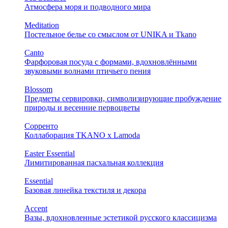
Атмосфера моря и подводного мира
Meditation
Постельное белье со смыслом от UNIKA и Tkano
Canto
Фарфоровая посуда с формами, вдохновлёнными
звуковыми волнами птичьего пения
Blossom
Предметы сервировки, символизирующие пробуждение
природы и весенние первоцветы
Сорренто
Коллаборация TKANO х Lamoda
Easter Essential
Лимитированная пасхальная коллекция
Essential
Базовая линейка текстиля и декора
Accent
Вазы, вдохновленные эстетикой русского классицизма