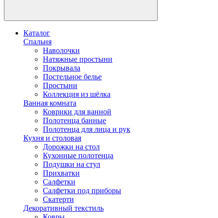
Каталог
Спальня
Наволочки
Натяжные простыни
Покрывала
Постельное белье
Простыни
Коллекция из шёлка
Ванная комната
Коврики для ванной
Полотенца банные
Полотенца для лица и рук
Кухня и столовая
Дорожки на стол
Кухонные полотенца
Подушки на стул
Прихватки
Салфетки
Салфетки под приборы
Скатерти
Декоративный текстиль
Ковры