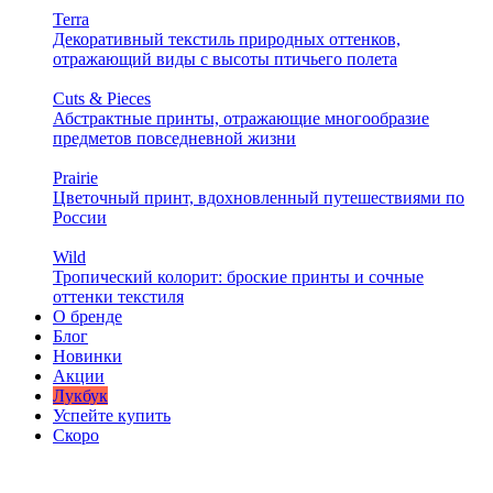
Terra
Декоративный текстиль природных оттенков,
отражающий виды с высоты птичьего полета
Cuts & Pieces
Абстрактные принты, отражающие многообразие
предметов повседневной жизни
Prairie
Цветочный принт, вдохновленный путешествиями по
России
Wild
Тропический колорит: броские принты и сочные
оттенки текстиля
О бренде
Блог
Новинки
Акции
Лукбук
Успейте купить
Скоро