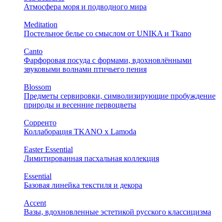
Атмосфера моря и подводного мира
Meditation
Постельное белье со смыслом от UNIKA и Tkano
Canto
Фарфоровая посуда с формами, вдохновлёнными
звуковыми волнами птичьего пения
Blossom
Предметы сервировки, символизирующие пробуждение
природы и весенние первоцветы
Сорренто
Коллаборация TKANO х Lamoda
Easter Essential
Лимитированная пасхальная коллекция
Essential
Базовая линейка текстиля и декора
Accent
Вазы, вдохновленные эстетикой русского классицизма