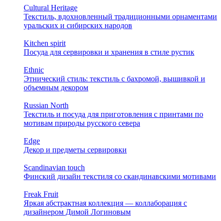
Cultural Heritage
Текстиль, вдохновленный традиционными орнаментами
уральских и сибирских народов
Kitchen spirit
Посуда для сервировки и хранения в стиле рустик
Ethnic
Этнический стиль: текстиль с бахромой, вышивкой и
объемным декором
Russian North
Текстиль и посуда для приготовления с принтами по
мотивам природы русского севера
Edge
Декор и предметы сервировки
Scandinavian touch
Финский дизайн текстиля со скандинавскими мотивами
Freak Fruit
Яркая абстрактная коллекция — коллаборация с
дизайнером Димой Логиновым