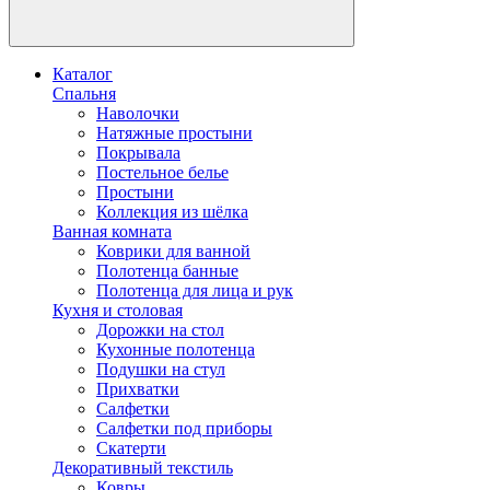
Каталог
Спальня
Наволочки
Натяжные простыни
Покрывала
Постельное белье
Простыни
Коллекция из шёлка
Ванная комната
Коврики для ванной
Полотенца банные
Полотенца для лица и рук
Кухня и столовая
Дорожки на стол
Кухонные полотенца
Подушки на стул
Прихватки
Салфетки
Салфетки под приборы
Скатерти
Декоративный текстиль
Ковры