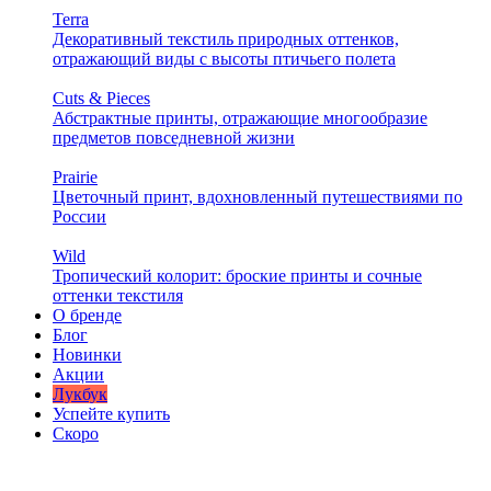
Terra
Декоративный текстиль природных оттенков,
отражающий виды с высоты птичьего полета
Cuts & Pieces
Абстрактные принты, отражающие многообразие
предметов повседневной жизни
Prairie
Цветочный принт, вдохновленный путешествиями по
России
Wild
Тропический колорит: броские принты и сочные
оттенки текстиля
О бренде
Блог
Новинки
Акции
Лукбук
Успейте купить
Скоро