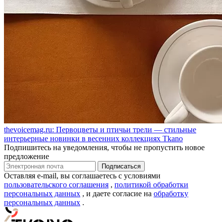
thevoicemag.ru: Первоцветы и птичьи трели — стильные
интерьерные новинки в весенних коллекциях Tkano
Подпишитесь на уведомления, чтобы не пропустить новое
предложение
Оставляя e-mail, вы соглашаетесь с условиями
пользовательского соглашения
,
политикой обработки
персональных данных
, и даете согласие на
обработку
персональных данных
.