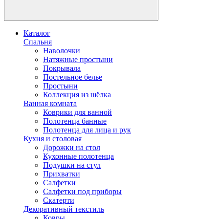
Каталог
Спальня
Наволочки
Натяжные простыни
Покрывала
Постельное белье
Простыни
Коллекция из шёлка
Ванная комната
Коврики для ванной
Полотенца банные
Полотенца для лица и рук
Кухня и столовая
Дорожки на стол
Кухонные полотенца
Подушки на стул
Прихватки
Салфетки
Салфетки под приборы
Скатерти
Декоративный текстиль
Ковры