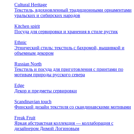
Cultural Heritage
Текстиль, вдохновленный традиционными орнаментами
уральских и сибирских народов
Kitchen spirit
Посуда для сервировки и хранения в стиле рустик
Ethnic
Этнический стиль: текстиль с бахромой, вышивкой и
объемным декором
Russian North
Текстиль и посуда для приготовления с принтами по
мотивам природы русского севера
Edge
Декор и предметы сервировки
Scandinavian touch
Финский дизайн текстиля со скандинавскими мотивами
Freak Fruit
Яркая абстрактная коллекция — коллаборация с
дизайнером Димой Логиновым