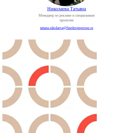
Николаева Татьяна
Менеджер по рекламе и специальным
проектам
tatiana.nikolaeva@finedesigngroup.ru