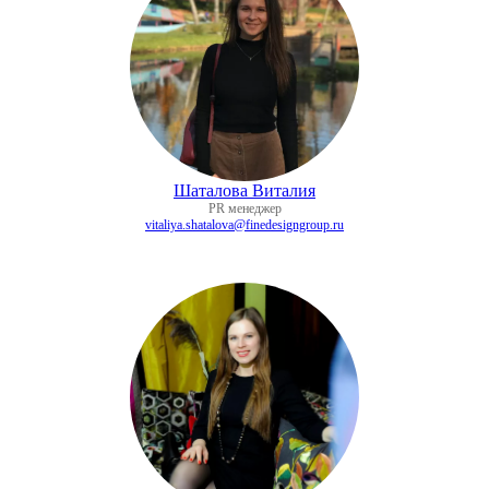
Шаталова Виталия
PR менеджер
vitaliya.shatalova@finedesigngroup.ru