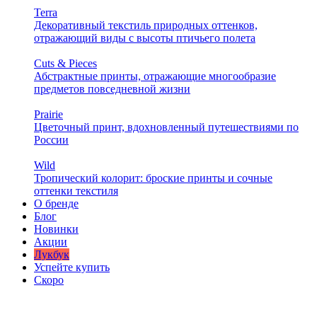
Terra
Декоративный текстиль природных оттенков,
отражающий виды с высоты птичьего полета
Cuts & Pieces
Абстрактные принты, отражающие многообразие
предметов повседневной жизни
Prairie
Цветочный принт, вдохновленный путешествиями по
России
Wild
Тропический колорит: броские принты и сочные
оттенки текстиля
О бренде
Блог
Новинки
Акции
Лукбук
Успейте купить
Скоро