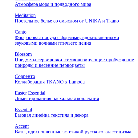
Атмосфера моря и подводного мира
Meditation
Постельное белье со смыслом от UNIKA и Tkano
Canto
Фарфоровая посуда с формами, вдохновлёнными
звуковыми волнами птичьего пения
Blossom
Предметы сервировки, символизирующие пробуждение
природы и весенние первоцветы
Сорренто
Коллаборация TKANO х Lamoda
Easter Essential
Лимитированная пасхальная коллекция
Essential
Базовая линейка текстиля и декора
Accent
Вазы, вдохновленные эстетикой русского классицизма