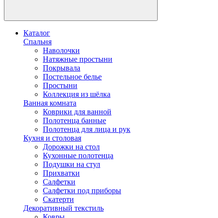
Каталог
Спальня
Наволочки
Натяжные простыни
Покрывала
Постельное белье
Простыни
Коллекция из шёлка
Ванная комната
Коврики для ванной
Полотенца банные
Полотенца для лица и рук
Кухня и столовая
Дорожки на стол
Кухонные полотенца
Подушки на стул
Прихватки
Салфетки
Салфетки под приборы
Скатерти
Декоративный текстиль
Ковры