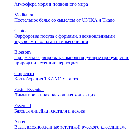
Атмосфера моря и подводного мира
Meditation
Постельное белье со смыслом от UNIKA и Tkano
Canto
Фарфоровая посуда с формами, вдохновлёнными
звуковыми волнами птичьего пения
Blossom
Предметы сервировки, символизирующие пробуждение
природы и весенние первоцветы
Сорренто
Коллаборация TKANO х Lamoda
Easter Essential
Лимитированная пасхальная коллекция
Essential
Базовая линейка текстиля и декора
Accent
Вазы, вдохновленные эстетикой русского классицизма