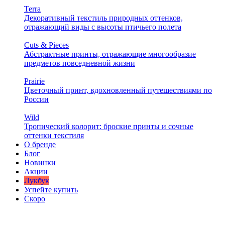
Terra
Декоративный текстиль природных оттенков,
отражающий виды с высоты птичьего полета
Cuts & Pieces
Абстрактные принты, отражающие многообразие
предметов повседневной жизни
Prairie
Цветочный принт, вдохновленный путешествиями по
России
Wild
Тропический колорит: броские принты и сочные
оттенки текстиля
О бренде
Блог
Новинки
Акции
Лукбук
Успейте купить
Скоро