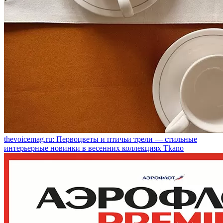
thevoicemag.ru: Первоцветы и птичьи трели — стильные
интерьерные новинки в весенних коллекциях Tkano