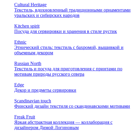
Cultural Heritage
Текстиль, вдохновленный традиционными орнаментами
уральских и сибирских народов
Kitchen spirit
Посуда для сервировки и хранения в стиле рустик
Ethnic
Этнический стиль: текстиль с бахромой, вышивкой и
объемным декором
Russian North
Текстиль и посуда для приготовления с принтами по
мотивам природы русского севера
Edge
Декор и предметы сервировки
Scandinavian touch
Финский дизайн текстиля со скандинавскими мотивами
Freak Fruit
Яркая абстрактная коллекция — коллаборация с
дизайнером Димой Логиновым