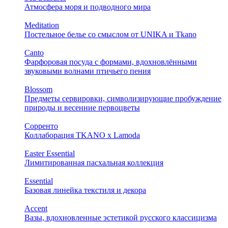
Атмосфера моря и подводного мира
Meditation
Постельное белье со смыслом от UNIKA и Tkano
Canto
Фарфоровая посуда с формами, вдохновлёнными
звуковыми волнами птичьего пения
Blossom
Предметы сервировки, символизирующие пробуждение
природы и весенние первоцветы
Сорренто
Коллаборация TKANO х Lamoda
Easter Essential
Лимитированная пасхальная коллекция
Essential
Базовая линейка текстиля и декора
Accent
Вазы, вдохновленные эстетикой русского классицизма