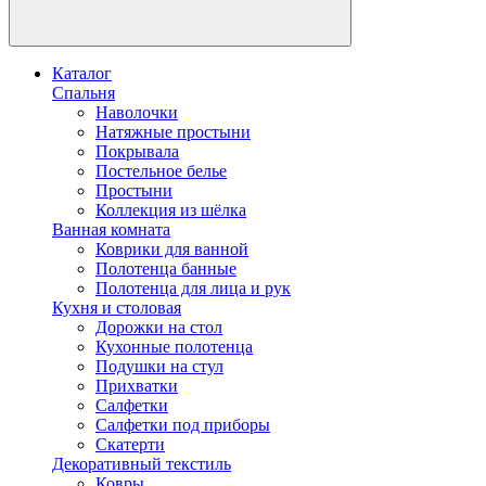
Каталог
Спальня
Наволочки
Натяжные простыни
Покрывала
Постельное белье
Простыни
Коллекция из шёлка
Ванная комната
Коврики для ванной
Полотенца банные
Полотенца для лица и рук
Кухня и столовая
Дорожки на стол
Кухонные полотенца
Подушки на стул
Прихватки
Салфетки
Салфетки под приборы
Скатерти
Декоративный текстиль
Ковры