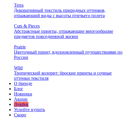
Terra
Декоративный текстиль природных оттенков,
отражающий виды с высоты птичьего полета
Cuts & Pieces
Абстрактные принты, отражающие многообразие
предметов повседневной жизни
Prairie
Цветочный принт, вдохновленный путешествиями по
России
Wild
Тропический колорит: броские принты и сочные
оттенки текстиля
О бренде
Блог
Новинки
Акции
Лукбук
Успейте купить
Скоро