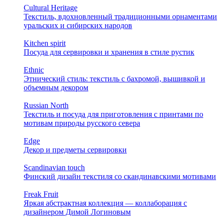
Cultural Heritage
Текстиль, вдохновленный традиционными орнаментами
уральских и сибирских народов
Kitchen spirit
Посуда для сервировки и хранения в стиле рустик
Ethnic
Этнический стиль: текстиль с бахромой, вышивкой и
объемным декором
Russian North
Текстиль и посуда для приготовления с принтами по
мотивам природы русского севера
Edge
Декор и предметы сервировки
Scandinavian touch
Финский дизайн текстиля со скандинавскими мотивами
Freak Fruit
Яркая абстрактная коллекция — коллаборация с
дизайнером Димой Логиновым