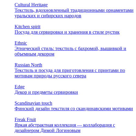
Cultural Heritage
Текстиль, вдохновленный традиционными орнаментами
уральских и сибирских народов
Kitchen spirit
Посуда для сервировки и хранения в стиле рустик
Ethnic
Этнический стиль: текстиль с бахромой, вышивкой и
объемным декором
Russian North
Текстиль и посуда для приготовления с принтами по
мотивам природы русского севера
Edge
Декор и предметы сервировки
Scandinavian touch
Финский дизайн текстиля со скандинавскими мотивами
Freak Fruit
Яркая абстрактная коллекция — коллаборация с
дизайнером Димой Логиновым