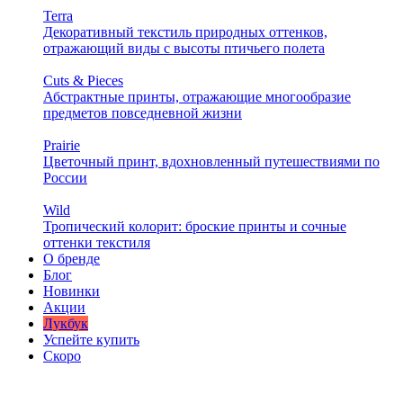
Terra
Декоративный текстиль природных оттенков,
отражающий виды с высоты птичьего полета
Cuts & Pieces
Абстрактные принты, отражающие многообразие
предметов повседневной жизни
Prairie
Цветочный принт, вдохновленный путешествиями по
России
Wild
Тропический колорит: броские принты и сочные
оттенки текстиля
О бренде
Блог
Новинки
Акции
Лукбук
Успейте купить
Скоро