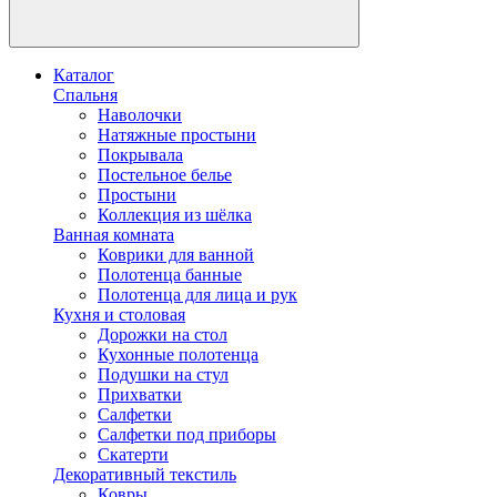
Каталог
Спальня
Наволочки
Натяжные простыни
Покрывала
Постельное белье
Простыни
Коллекция из шёлка
Ванная комната
Коврики для ванной
Полотенца банные
Полотенца для лица и рук
Кухня и столовая
Дорожки на стол
Кухонные полотенца
Подушки на стул
Прихватки
Салфетки
Салфетки под приборы
Скатерти
Декоративный текстиль
Ковры