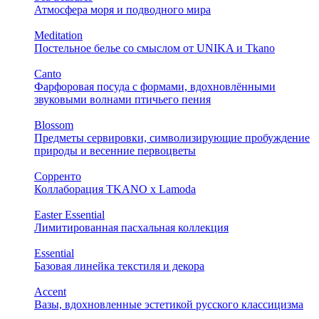
Атмосфера моря и подводного мира
Meditation
Постельное белье со смыслом от UNIKA и Tkano
Canto
Фарфоровая посуда с формами, вдохновлёнными
звуковыми волнами птичьего пения
Blossom
Предметы сервировки, символизирующие пробуждение
природы и весенние первоцветы
Сорренто
Коллаборация TKANO х Lamoda
Easter Essential
Лимитированная пасхальная коллекция
Essential
Базовая линейка текстиля и декора
Accent
Вазы, вдохновленные эстетикой русского классицизма