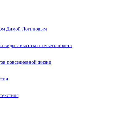
ером Димой Логиновым
й виды с высоты птичьего полета
тов повседневной жизни
ссии
текстиля