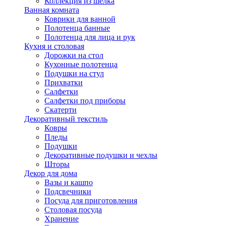
Коллекция из шёлка
Ванная комната
Коврики для ванной
Полотенца банные
Полотенца для лица и рук
Кухня и столовая
Дорожки на стол
Кухонные полотенца
Подушки на стул
Прихватки
Салфетки
Салфетки под приборы
Скатерти
Декоративный текстиль
Ковры
Пледы
Подушки
Декоративные подушки и чехлы
Шторы
Декор для дома
Вазы и кашпо
Подсвечники
Посуда для приготовления
Столовая посуда
Хранение