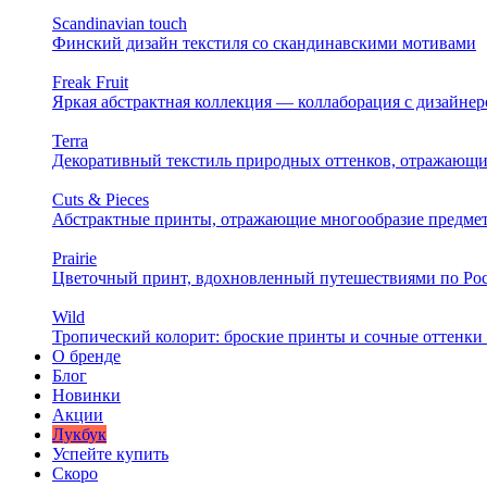
Scandinavian touch
Финский дизайн текстиля со скандинавскими мотивами
Freak Fruit
Яркая абстрактная коллекция — коллаборация с дизайн
Terra
Декоративный текстиль природных оттенков, отражающи
Cuts & Pieces
Абстрактные принты, отражающие многообразие предме
Prairie
Цветочный принт, вдохновленный путешествиями по Ро
Wild
Тропический колорит: броские принты и сочные оттенки 
О бренде
Блог
Новинки
Акции
Лукбук
Успейте купить
Скоро