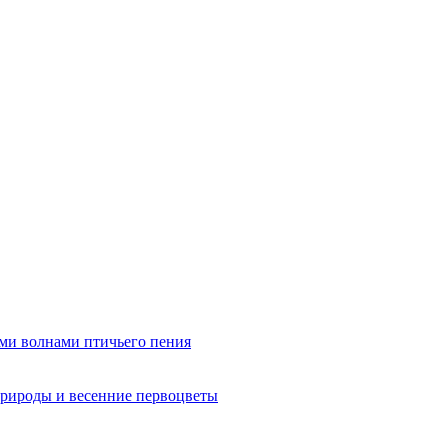
ми волнами птичьего пения
рироды и весенние первоцветы