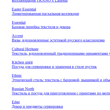
Коллаборация TKANO х Lamoda
Easter Essential
Лимитированная пасхальная коллекция
Essential
Базовая линейка текстиля и декора
Accent
Вазы, вдохновленные эстетикой русского классицизма
Cultural Heritage
Текстиль, вдохновленный традиционными орнаментами у
Kitchen spirit
Посуда для сервировки и хранения в стиле рустик
Ethnic
Этнический стиль: текстиль с бахромой, вышивкой и об
Russian North
Текстиль и посуда для приготовления с принтами по мот
Edge
Декор и предметы сервировки