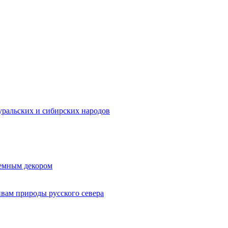
ральских и сибирских народов
ъемным декором
ивам природы русского севера