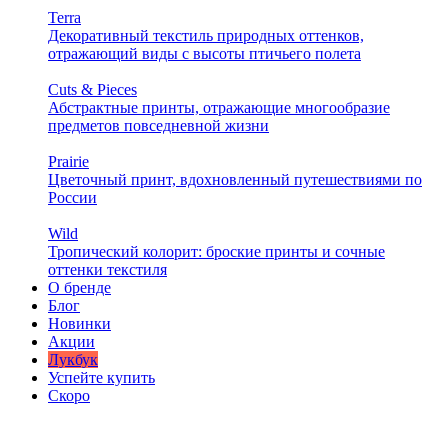
Terra
Декоративный текстиль природных оттенков,
отражающий виды с высоты птичьего полета
Cuts & Pieces
Абстрактные принты, отражающие многообразие
предметов повседневной жизни
Prairie
Цветочный принт, вдохновленный путешествиями по
России
Wild
Тропический колорит: броские принты и сочные
оттенки текстиля
О бренде
Блог
Новинки
Акции
Лукбук
Успейте купить
Скоро