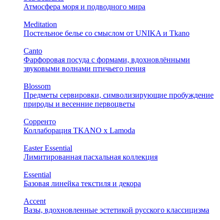
Атмосфера моря и подводного мира
Meditation
Постельное белье со смыслом от UNIKA и Tkano
Canto
Фарфоровая посуда с формами, вдохновлёнными
звуковыми волнами птичьего пения
Blossom
Предметы сервировки, символизирующие пробуждение
природы и весенние первоцветы
Сорренто
Коллаборация TKANO х Lamoda
Easter Essential
Лимитированная пасхальная коллекция
Essential
Базовая линейка текстиля и декора
Accent
Вазы, вдохновленные эстетикой русского классицизма