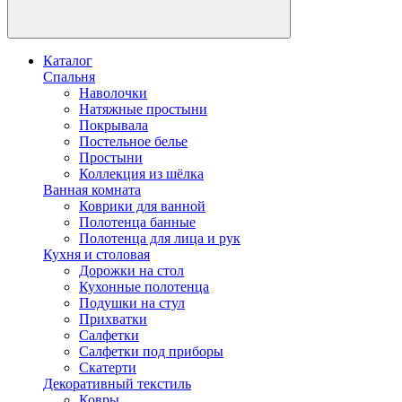
Каталог
Спальня
Наволочки
Натяжные простыни
Покрывала
Постельное белье
Простыни
Коллекция из шёлка
Ванная комната
Коврики для ванной
Полотенца банные
Полотенца для лица и рук
Кухня и столовая
Дорожки на стол
Кухонные полотенца
Подушки на стул
Прихватки
Салфетки
Салфетки под приборы
Скатерти
Декоративный текстиль
Ковры