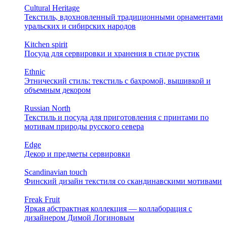
Cultural Heritage
Текстиль, вдохновленный традиционными орнаментами
уральских и сибирских народов
Kitchen spirit
Посуда для сервировки и хранения в стиле рустик
Ethnic
Этнический стиль: текстиль с бахромой, вышивкой и
объемным декором
Russian North
Текстиль и посуда для приготовления с принтами по
мотивам природы русского севера
Edge
Декор и предметы сервировки
Scandinavian touch
Финский дизайн текстиля со скандинавскими мотивами
Freak Fruit
Яркая абстрактная коллекция — коллаборация с
дизайнером Димой Логиновым