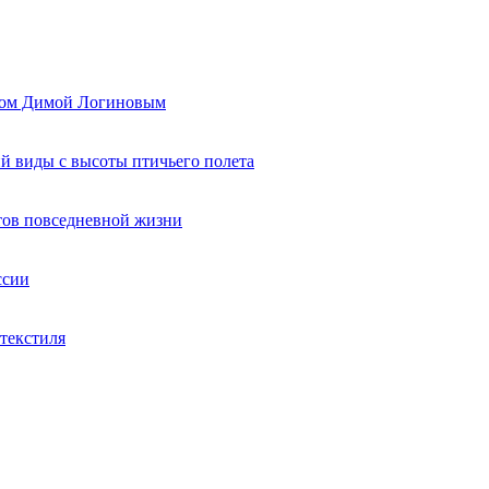
ером Димой Логиновым
й виды с высоты птичьего полета
тов повседневной жизни
ссии
текстиля