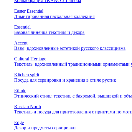
Коллаборация TKANO х Lamoda
Easter Essential
Лимитированная пасхальная коллекция
Essential
Базовая линейка текстиля и декора
Accent
Вазы, вдохновленные эстетикой русского классицизма
Cultural Heritage
Текстиль, вдохновленный традиционными орнаментами у
Kitchen spirit
Посуда для сервировки и хранения в стиле рустик
Ethnic
Этнический стиль: текстиль с бахромой, вышивкой и об
Russian North
Текстиль и посуда для приготовления с принтами по мот
Edge
Декор и предметы сервировки