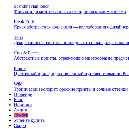
Scandinavian touch
Финский дизайн текстиля со скандинавскими мотивами
Freak Fruit
Яркая абстрактная коллекция — коллаборация с дизайн
Terra
Декоративный текстиль природных оттенков, отражающи
Cuts & Pieces
Абстрактные принты, отражающие многообразие предме
Prairie
Цветочный принт, вдохновленный путешествиями по Ро
Wild
Тропический колорит: броские принты и сочные оттенки 
О бренде
Блог
Новинки
Акции
Лукбук
Успейте купить
Скоро