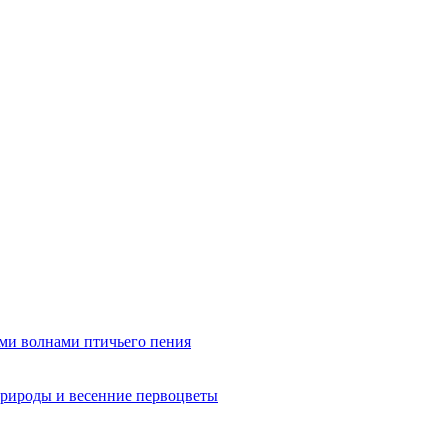
ми волнами птичьего пения
рироды и весенние первоцветы