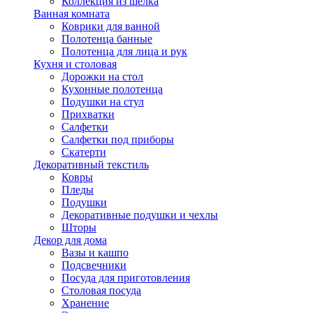
Коллекция из шёлка
Ванная комната
Коврики для ванной
Полотенца банные
Полотенца для лица и рук
Кухня и столовая
Дорожки на стол
Кухонные полотенца
Подушки на стул
Прихватки
Салфетки
Салфетки под приборы
Скатерти
Декоративный текстиль
Ковры
Пледы
Подушки
Декоративные подушки и чехлы
Шторы
Декор для дома
Вазы и кашпо
Подсвечники
Посуда для приготовления
Столовая посуда
Хранение