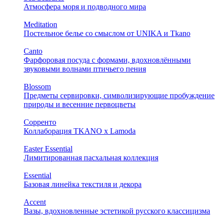
Атмосфера моря и подводного мира
Meditation
Постельное белье со смыслом от UNIKA и Tkano
Canto
Фарфоровая посуда с формами, вдохновлёнными
звуковыми волнами птичьего пения
Blossom
Предметы сервировки, символизирующие пробуждение
природы и весенние первоцветы
Сорренто
Коллаборация TKANO х Lamoda
Easter Essential
Лимитированная пасхальная коллекция
Essential
Базовая линейка текстиля и декора
Accent
Вазы, вдохновленные эстетикой русского классицизма