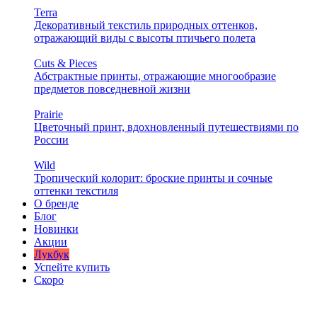
Terra
Декоративный текстиль природных оттенков,
отражающий виды с высоты птичьего полета
Cuts & Pieces
Абстрактные принты, отражающие многообразие
предметов повседневной жизни
Prairie
Цветочный принт, вдохновленный путешествиями по
России
Wild
Тропический колорит: броские принты и сочные
оттенки текстиля
О бренде
Блог
Новинки
Акции
Лукбук
Успейте купить
Скоро