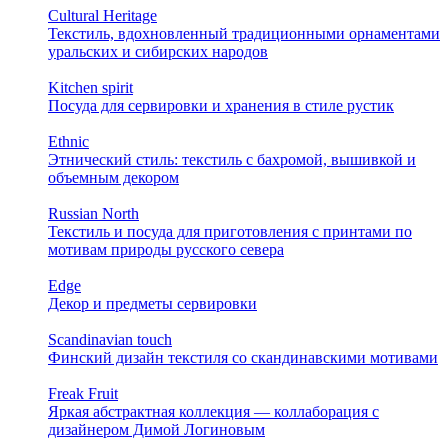
Cultural Heritage
Текстиль, вдохновленный традиционными орнаментами
уральских и сибирских народов
Kitchen spirit
Посуда для сервировки и хранения в стиле рустик
Ethnic
Этнический стиль: текстиль с бахромой, вышивкой и
объемным декором
Russian North
Текстиль и посуда для приготовления с принтами по
мотивам природы русского севера
Edge
Декор и предметы сервировки
Scandinavian touch
Финский дизайн текстиля со скандинавскими мотивами
Freak Fruit
Яркая абстрактная коллекция — коллаборация с
дизайнером Димой Логиновым