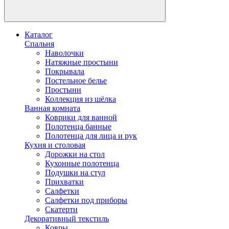
Каталог
Спальня
Наволочки
Натяжные простыни
Покрывала
Постельное белье
Простыни
Коллекция из шёлка
Ванная комната
Коврики для ванной
Полотенца банные
Полотенца для лица и рук
Кухня и столовая
Дорожки на стол
Кухонные полотенца
Подушки на стул
Прихватки
Салфетки
Салфетки под приборы
Скатерти
Декоративный текстиль
Ковры