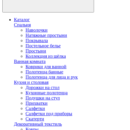
Каталог
Спальня
Наволочки
Натяжные простыни
Покрывала
Постельное белье
Простыни
Коллекция из шёлка
Ванная комната
Коврики для ванной
Полотенца банные
Полотенца для лица и рук
Кухня и столовая
Дорожки на стол
Кухонные полотенца
Подушки на стул
Прихватки
Салфетки
Салфетки под приборы
Скатерти
Декоративный текстиль
Ковры