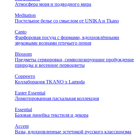
Атмосфера моря и подводного мира
Meditation
Постельное белье со смыслом от UNIKA и Tkano
Canto
Фарфоровая посуда с формами, вдохновлёнными
звуковыми волнами птичьего пения
Blossom
Предметы сервировки, символизирующие пробуждение
природы и весенние первоцветы
Сорренто
Коллаборация TKANO х Lamoda
Easter Essential
Лимитированная пасхальная коллекция
Essential
Базовая линейка текстиля и декора
Accent
Вазы, вдохновленные эстетикой русского классицизма