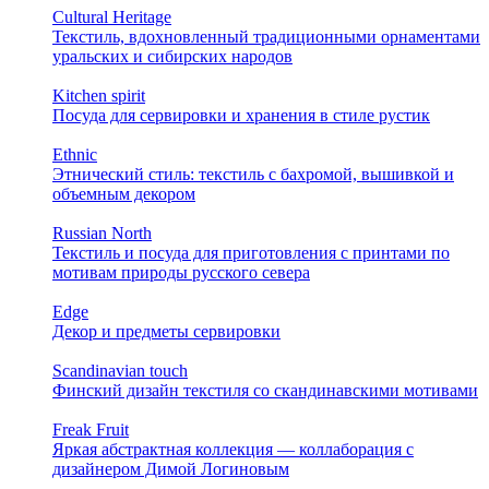
Cultural Heritage
Текстиль, вдохновленный традиционными орнаментами
уральских и сибирских народов
Kitchen spirit
Посуда для сервировки и хранения в стиле рустик
Ethnic
Этнический стиль: текстиль с бахромой, вышивкой и
объемным декором
Russian North
Текстиль и посуда для приготовления с принтами по
мотивам природы русского севера
Edge
Декор и предметы сервировки
Scandinavian touch
Финский дизайн текстиля со скандинавскими мотивами
Freak Fruit
Яркая абстрактная коллекция — коллаборация с
дизайнером Димой Логиновым