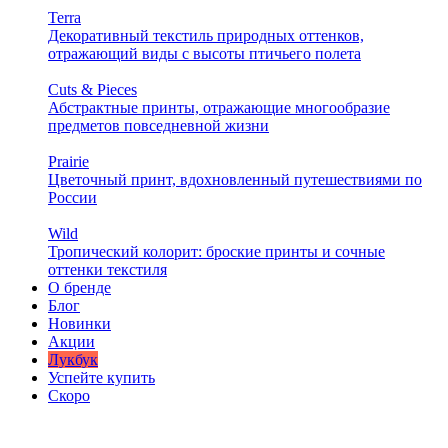
Terra
Декоративный текстиль природных оттенков,
отражающий виды с высоты птичьего полета
Cuts & Pieces
Абстрактные принты, отражающие многообразие
предметов повседневной жизни
Prairie
Цветочный принт, вдохновленный путешествиями по
России
Wild
Тропический колорит: броские принты и сочные
оттенки текстиля
О бренде
Блог
Новинки
Акции
Лукбук
Успейте купить
Скоро