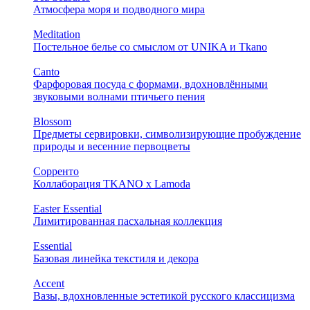
Атмосфера моря и подводного мира
Meditation
Постельное белье со смыслом от UNIKA и Tkano
Canto
Фарфоровая посуда с формами, вдохновлёнными
звуковыми волнами птичьего пения
Blossom
Предметы сервировки, символизирующие пробуждение
природы и весенние первоцветы
Сорренто
Коллаборация TKANO х Lamoda
Easter Essential
Лимитированная пасхальная коллекция
Essential
Базовая линейка текстиля и декора
Accent
Вазы, вдохновленные эстетикой русского классицизма