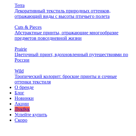
Terra
Декоративный текстиль природных оттенков,
отражающий виды с высоты птичьего полета
Cuts & Pieces
Абстрактные принты, отражающие многообразие
предметов повседневной жизни
Prairie
Цветочный принт, вдохновленный путешествиями по
России
Wild
Тропический колорит: броские принты и сочные
оттенки текстиля
О бренде
Блог
Новинки
Акции
Лукбук
Успейте купить
Скоро